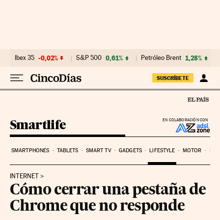
Ir al contenido
Ibex 35
-0,02%
S&P 500
0,61%
Petróleo Brent
1,28%
SUSCRÍBETE
Smartlife
EN COLABORACIÓN CON
SMARTPHONES
TABLETS
SMART TV
GADGETS
LIFESTYLE
MOTOR
PYM
INTERNET
Cómo cerrar una pestaña de
Chrome que no responde