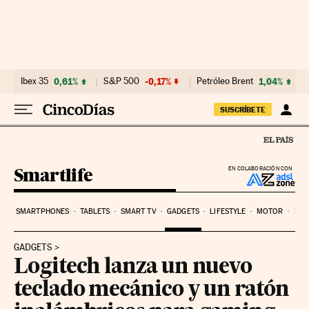
Ir al contenido
Ibex 35
0,61%
S&P 500
-0,17%
Petróleo Brent
1,04%
SUSCRÍBETE
Smartlife
EN COLABORACIÓN CON
SMARTPHONES
TABLETS
SMART TV
GADGETS
LIFESTYLE
MOTOR
PYM
GADGETS
Logitech lanza un nuevo
teclado mecánico y un ratón