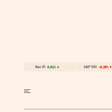
Ir al contenido
Ibex 35
0,61%
S&P 500
-0,20%