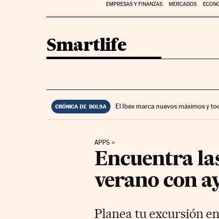
EMPRESAS Y FINANZAS
MERCADOS
ECON
Smartlife
El Ibex marca nuevos máximos y to
CRÓNICA DE BOLSA
APPS
Encuentra las
verano con a
Planea tu excursión en