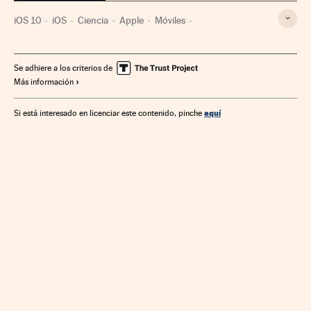
iOS 10
iOS
Ciencia
Apple
Móviles
Sistemas operativos
Telefonía móvil multimedia
Software
Telefonía móvil
Empresas
Informática
Se adhiere a los criterios de
Más información
Telefonía
Tecnologías movilidad
Economía
Tecnología
Telecomunicaciones
Industria
aquí
Si está interesado en licenciar este contenido, pinche
Comunicaciones