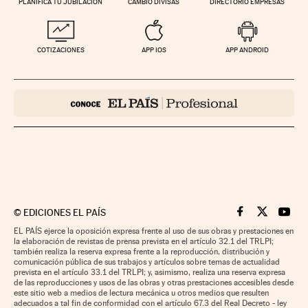
PLANIFICA TU JUBILACIÓN
CAMBIO DIVISAS
DIRECTORIO EMPRESAS
COTIZACIONES
APP IOS
APP ANDROID
©
EDICIONES EL PAÍS
Cinco Días en F
Cinco Días e
Cinco 
EL PAÍS ejerce la oposición expresa frente al uso de sus obras y prestaciones en
la elaboración de revistas de prensa prevista en el artículo 32.1 del TRLPI;
también realiza la reserva expresa frente a la reproducción, distribución y
comunicación pública de sus trabajos y artículos sobre temas de actualidad
prevista en el artículo 33.1 del TRLPI; y, asimismo, realiza una reserva expresa
de las reproducciones y usos de las obras y otras prestaciones accesibles desde
este sitio web a medios de lectura mecánica u otros medios que resulten
adecuados a tal fin de conformidad con el artículo 67.3 del Real Decreto - ley