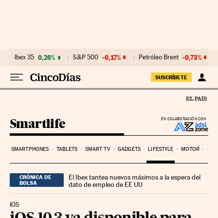
Ir al contenido
Ibex 35
0,26%
S&P 500
-0,17%
Petróleo Brent
-0,73%
SUSCRÍBETE
Smartlife
EN COLABORACIÓN CON
SMARTPHONES
TABLETS
SMART TV
GADGETS
LIFESTYLE
MOTOR
PYM
El Ibex tantea nuevos máximos a la espera del
CRÓNICA DE
BOLSA
dato de empleo de EE UU
IOS