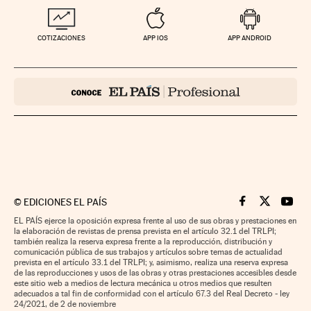
COTIZACIONES
APP IOS
APP ANDROID
©
EDICIONES EL PAÍS
Cinco Días en F
Cinco Días e
Cinco 
EL PAÍS ejerce la oposición expresa frente al uso de sus obras y prestaciones en
la elaboración de revistas de prensa prevista en el artículo 32.1 del TRLPI;
también realiza la reserva expresa frente a la reproducción, distribución y
comunicación pública de sus trabajos y artículos sobre temas de actualidad
prevista en el artículo 33.1 del TRLPI; y, asimismo, realiza una reserva expresa
de las reproducciones y usos de las obras y otras prestaciones accesibles desde
este sitio web a medios de lectura mecánica u otros medios que resulten
adecuados a tal fin de conformidad con el artículo 67.3 del Real Decreto - ley
24/2021, de 2 de noviembre