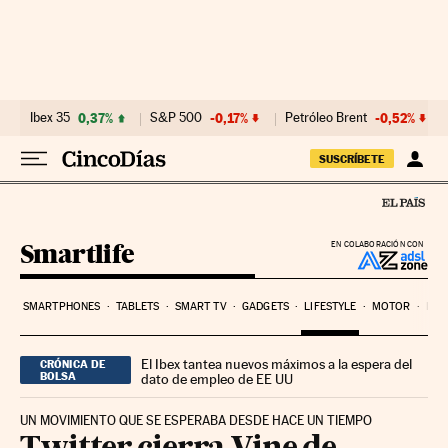
Ir al contenido
Ibex 35
0,37%
S&P 500
-0,17%
Petróleo Brent
-0,52%
SUSCRÍBETE
Smartlife
EN COLABORACIÓN CON
SMARTPHONES
TABLETS
SMART TV
GADGETS
LIFESTYLE
MOTOR
PYM
El Ibex tantea nuevos máximos a la espera del
CRÓNICA DE
BOLSA
dato de empleo de EE UU
UN MOVIMIENTO QUE SE ESPERABA DESDE HACE UN TIEMPO