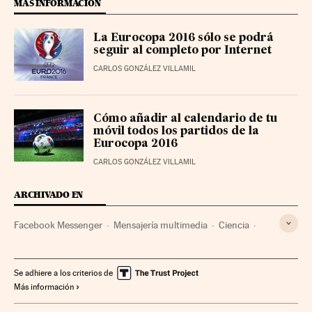
MÁS INFORMACIÓN
La Eurocopa 2016 sólo se podrá
seguir al completo por Internet
CARLOS GONZÁLEZ VILLAMIL
Cómo añadir al calendario de tu
móvil todos los partidos de la
Eurocopa 2016
CARLOS GONZÁLEZ VILLAMIL
ARCHIVADO EN
Facebook Messenger
Mensajería multimedia
Ciencia
Facebook
Redes sociales
Telefonía móvil multimedia
Telefonía móvil
Internet
Empresas
Se adhiere a los criterios de
Más información
Tecnologías movilidad
Telefonía
Economía