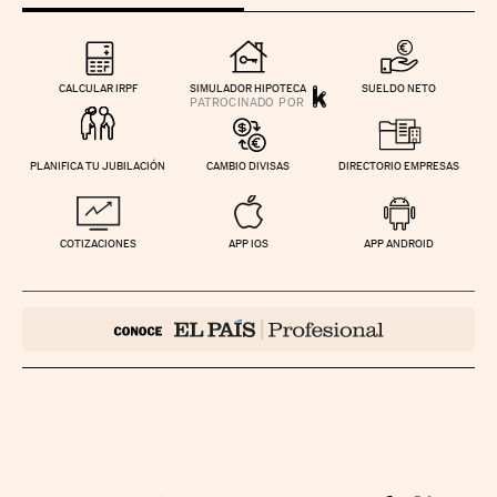
CALCULAR IRPF
SIMULADOR HIPOTECA
SUELDO NETO
PLANIFICA TU JUBILACIÓN
CAMBIO DIVISAS
DIRECTORIO EMPRESAS
COTIZACIONES
APP IOS
APP ANDROID