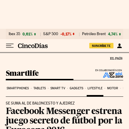
Ir al contenido
Ibex 35
0,61%
S&P 500
-0,17%
Petróleo Brent
4,74%
SUSCRÍBETE
Smartlife
EN COLABORACIÓN CON
SMARTPHONES
TABLETS
SMART TV
GADGETS
LIFESTYLE
MOTOR
PYM
SE SUMA AL DE BALONCESTO Y AJEDREZ
Facebook Messenger estrena
juego secreto de fútbol por la