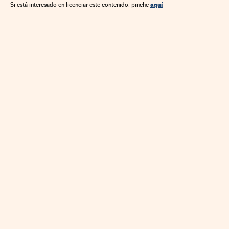
Tecnología
Telecomunicaciones
Comunicaciones
aquí
Si está interesado en licenciar este contenido, pinche