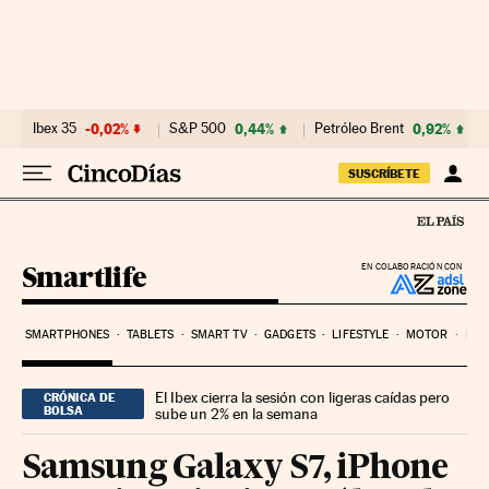
Ir al contenido
Ibex 35
-0,02%
S&P 500
0,44%
Petróleo Brent
0,92%
SUSCRÍBETE
Smartlife
EN COLABORACIÓN CON
SMARTPHONES
TABLETS
SMART TV
GADGETS
LIFESTYLE
MOTOR
PYM
El Ibex cierra la sesión con ligeras caídas pero
CRÓNICA DE
BOLSA
sube un 2% en la semana
Samsung Galaxy S7, iPhone