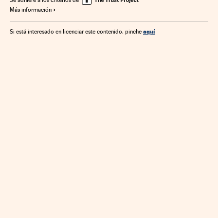
Se adhiere a los criterios de
Más información
Telefonía móvil
Empresas
Telefonía
Tecnologías movilidad
Economía
Tecnología
aquí
Si está interesado en licenciar este contenido, pinche
Telecomunicaciones
Comunicaciones