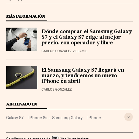
Smartlife Cinco Días en Facebook
Smartlife Cinco Días en Twitter
MÁS INFORMACIÓN
Dónde comprar el Samsung Galaxy
S7 y el Galaxy S7 edge al mejor
precio, con operador y libre
CARLOS GONZÁLEZ VILLAMIL
El Samsung Galaxy S7 llegará en
marzo, y tendremos un nuevo
iPhone en abril
CARLOS GONZALEZ
ARCHIVADO EN
Galaxy S7
iPhone 6s
Samsung Galaxy
iPhone
Xiaomi
Ciencia
Samsung Electronics
Smartphone
Gadgets
Apple
Telefonía móvil multimedia