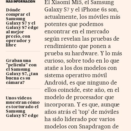
El Xiaomi Mi5, el Samsung
MÁS INFORMACIÓN
Galaxy S7 y el iPhone 6s son,
Dónde
comprar el
actualmente, los móviles más
Samsung
potentes que podemos
Galaxy S7 y el
Galaxy S7 edge
encontrar en el mercado
al mejor
precio, con
según revelan las pruebas de
operador y
rendimiento que ponen a
libre
prueba su hardware. Y lo más
curioso, sobre todo en lo que
Graban una
"película" con
atañe a los dos modelos con
el Samsung
sistema operativo móvil
Galaxy S7, ¿tan
buena es su
Android, es que ninguno de
cámara?
ellos coincide, este año, en el
modelo de procesador que
Unos vídeos
muestran cómo
incorporan. Y es que, aunque
es torturado el
años atrás el 'top' de móviles
Samsung
Galaxy S7 edge
ha sido liderado por varios
modelos con Snapdragon de