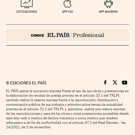
COTIZACIONES
APP IOS
APP ANDROID
©
EDICIONES EL PAÍS
Cinco Días en F
Cinco Días e
Cinco 
EL PAÍS ejerce la oposición expresa frente al uso de sus obras y prestaciones en
la elaboración de revistas de prensa prevista en el artículo 32.1 del TRLPI;
también realiza la reserva expresa frente a la reproducción, distribución y
comunicación pública de sus trabajos y artículos sobre temas de actualidad
prevista en el artículo 33.1 del TRLPI; y, asimismo, realiza una reserva expresa
de las reproducciones y usos de las obras y otras prestaciones accesibles desde
este sitio web a medios de lectura mecánica u otros medios que resulten
adecuados a tal fin de conformidad con el artículo 67.3 del Real Decreto - ley
24/2021, de 2 de noviembre