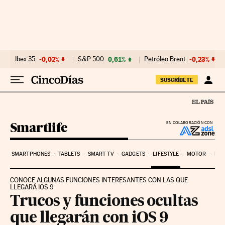
Ir al contenido
Ibex 35
-0,02%
S&P 500
0,61%
Petróleo Brent
-0,23%
SUSCRÍBETE
Smartlife
EN COLABORACIÓN CON
SMARTPHONES
TABLETS
SMART TV
GADGETS
LIFESTYLE
MOTOR
PYM
CONOCE ALGUNAS FUNCIONES INTERESANTES CON LAS QUE
LLEGARÁ IOS 9
Trucos y funciones ocultas
que llegarán con iOS 9