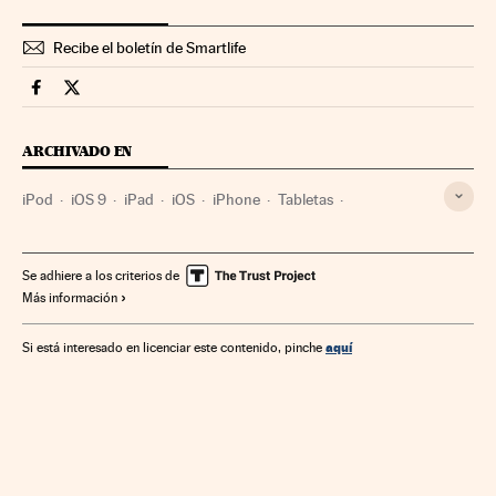
Recibe el boletín de Smartlife
Smartlife Cinco Días en Facebook
Smartlife Cinco Días en Twitter
ARCHIVADO EN
iPod
iOS 9
iPad
iOS
iPhone
Tabletas
Smartphone
Portátiles
Apple
Gadgets
Móviles
Ordenadores
Telefonía móvil multimedia
Se adhiere a los criterios de
Más información
Sistemas operativos
Telefonía móvil
Software
Telefonía
Empresas
Informática
aquí
Si está interesado en licenciar este contenido, pinche
Tecnologías movilidad
Tecnología
Economía
Telecomunicaciones
Comunicaciones
Industria