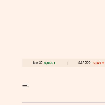
Ir al contenido
Ibex 35
0,61%
S&P 500
-0,17%