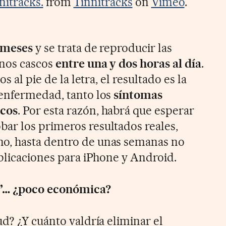
nitracks.
from
Tinnitracks
on
Vimeo
.
 meses
y se trata de reproducir las
unos cascos
entre una y dos horas al día
.
s al pie de la letra, el resultado es la
 enfermedad, tanto los
síntomas
icos
. Por esta razón, habrá que esperar
ar los primeros resultados reales,
o, hasta dentro de unas semanas no
aplicaciones para iPhone y Android.
”… ¿poco económica?
d? ¿Y cuánto valdría eliminar el