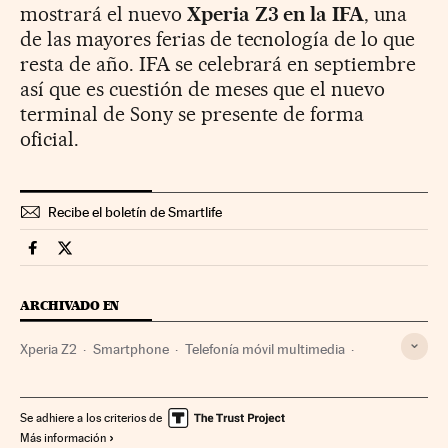
mostrará el nuevo
Xperia Z3 en la IFA
, una
de las mayores ferias de tecnología de lo que
resta de año. IFA se celebrará en septiembre
así que es cuestión de meses que el nuevo
terminal de Sony se presente de forma
oficial.
Recibe el boletín de Smartlife
Smartlife Cinco Días en Facebook
Smartlife Cinco Días en Twitter
ARCHIVADO EN
Xperia Z2
Smartphone
Telefonía móvil multimedia
Gadgets
Telefonía móvil
Telefonía
Telecomunicaciones
Tecnologías movilidad
Tecnología
Se adhiere a los criterios de
Más información
Ciencia
Sony Xperia
Sony Mobile
Empresas
Economía