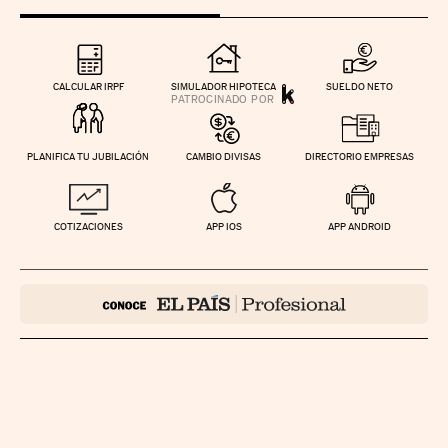
CALCULAR IRPF
SIMULADOR HIPOTECA
SUELDO NETO
PLANIFICA TU JUBILACIÓN
CAMBIO DIVISAS
DIRECTORIO EMPRESAS
COTIZACIONES
APP IOS
APP ANDROID