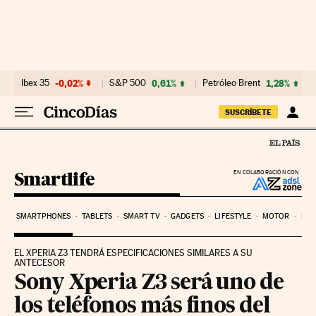
Ir al contenido
Ibex 35
-0,02%
S&P 500
0,61%
Petróleo Brent
1,28%
SUSCRÍBETE
Smartlife
EN COLABORACIÓN CON
SMARTPHONES
TABLETS
SMART TV
GADGETS
LIFESTYLE
MOTOR
PYM
EL XPERIA Z3 TENDRÁ ESPECIFICACIONES SIMILARES A SU
ANTECESOR
Sony Xperia Z3 será uno de
los teléfonos más finos del