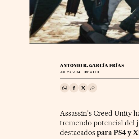
ANTONIO R. GARCÍA FRÍAS
JUL
23, 2014 - 08:37
EDT
Compartir en Whatsapp
Compartir en Facebook
Compartir en Twitter
Desplegar Redes Soci
Assassin's Creed Unity h
tremendo potencial del j
destacados
para PS4 y 