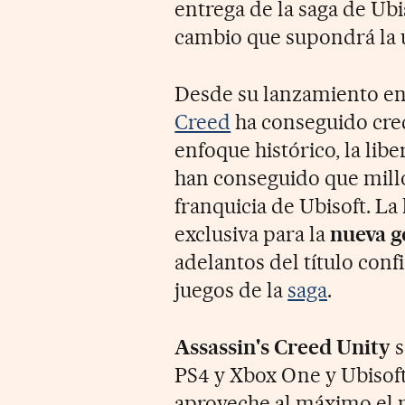
entrega de la saga de Ub
cambio que supondrá la u
Desde su lanzamiento en
Creed
ha conseguido crec
enfoque histórico, la lib
han conseguido que millo
franquicia de Ubisoft. La
exclusiva para la
nueva g
adelantos del título con
juegos de la
saga
.
Assassin's Creed Unity
s
PS4 y Xbox One y Ubisoft
aproveche al máximo el p