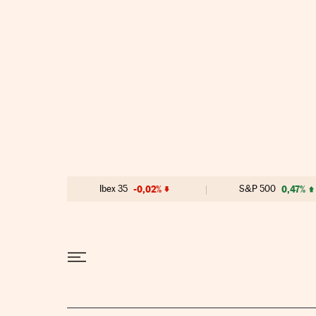
Ir al contenido
Ibex 35
-0,02%
S&P 500
0,47%