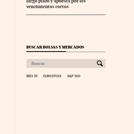
largo plazo y apuesta por los
vencimientos cortos
BUSCAR BOLSAS Y MERCADOS
IBEX 35
EUROSTOXX
S&P 500