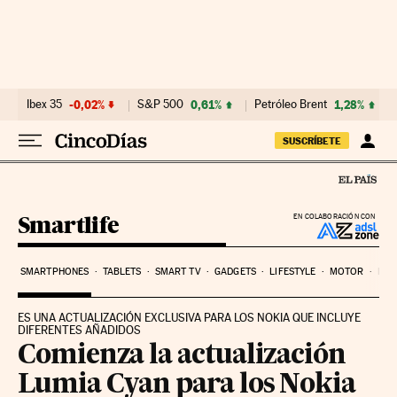
Ir al contenido
Ibex 35
-0,02%
S&P 500
0,61%
Petróleo Brent
1,28%
SUSCRÍBETE
Smartlife
EN COLABORACIÓN CON
SMARTPHONES
TABLETS
SMART TV
GADGETS
LIFESTYLE
MOTOR
PYM
ES UNA ACTUALIZACIÓN EXCLUSIVA PARA LOS NOKIA QUE INCLUYE
DIFERENTES AÑADIDOS
Comienza la actualización
Lumia Cyan para los Nokia