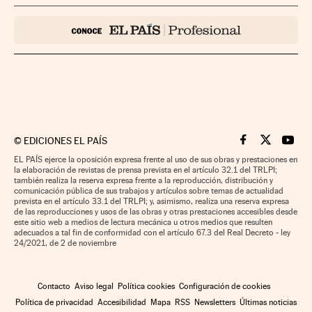
©
EDICIONES EL PAÍS
Cinco Días en F
Cinco Días e
Cinco 
EL PAÍS ejerce la oposición expresa frente al uso de sus obras y prestaciones en
la elaboración de revistas de prensa prevista en el artículo 32.1 del TRLPI;
también realiza la reserva expresa frente a la reproducción, distribución y
comunicación pública de sus trabajos y artículos sobre temas de actualidad
prevista en el artículo 33.1 del TRLPI; y, asimismo, realiza una reserva expresa
de las reproducciones y usos de las obras y otras prestaciones accesibles desde
este sitio web a medios de lectura mecánica u otros medios que resulten
adecuados a tal fin de conformidad con el artículo 67.3 del Real Decreto - ley
24/2021, de 2 de noviembre
Contacto
Aviso legal
Política cookies
Configuración de cookies
Política de privacidad
Accesibilidad
Mapa
RSS
Newsletters
Últimas noticias