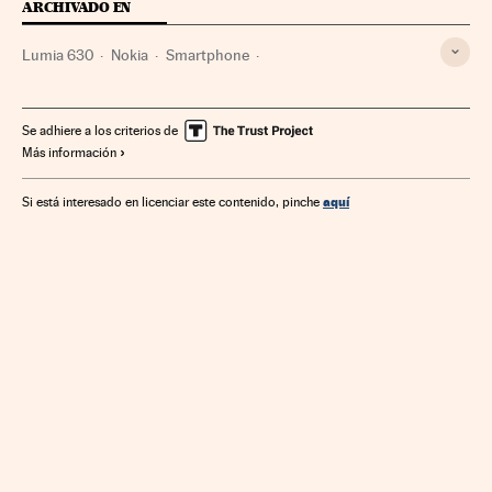
ARCHIVADO EN
Lumia 630
Nokia
Smartphone
Telefonía móvil multimedia
Gadgets
Telefonía móvil
Empresas
Telefonía
Economía
Telecomunicaciones
Se adhiere a los criterios de
Más información
Comunicaciones
Lumia
Tecnologías movilidad
Tecnología
Ciencia
aquí
Si está interesado en licenciar este contenido, pinche