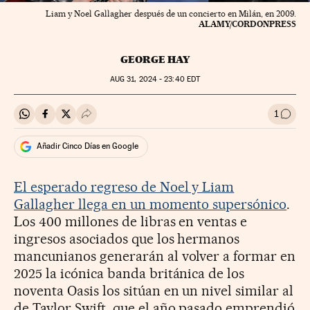
Liam y Noel Gallagher después de un concierto en Milán, en 2009.
ALAMY/CORDONPRESS
GEORGE HAY
AUG
31, 2024 - 23:40
EDT
1
Compartir en Whatsapp
Compartir en Facebook
Compartir en Twitter
Desplegar Redes Sociales
Ir a l
Añadir Cinco Días en Google
El esperado regreso de Noel y Liam
Gallagher llega en un momento supersónico
.
Los 400 millones de libras en ventas e
ingresos asociados que los hermanos
mancunianos generarán al volver a formar en
2025 la icónica banda británica de los
noventa Oasis los sitúan en un nivel similar al
de Taylor Swift, que el año pasado emprendió