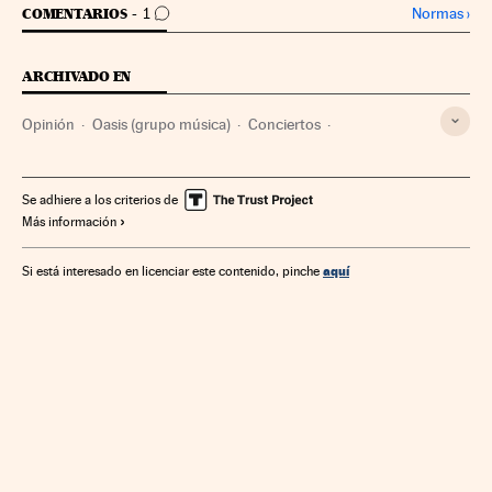
IR A LOS COMENTARIOS
Normas
›
COMENTARIOS
1
ARCHIVADO EN
Opinión
Oasis (grupo música)
Conciertos
Productoras
Música
Rock
Taylor Swift
Se adhiere a los criterios de
Más información
aquí
Si está interesado en licenciar este contenido, pinche