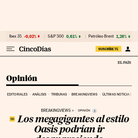
Ir al contenido
Ibex 35
-0,02%
S&P 500
0,61%
Petróleo Brent
1,28%
SUSCRÍBETE
Opinión
EDITORIALES
ANÁLISIS
TRIBUNAS
BREAKINGVIEWS
ÚLTIMAS NOTICIAS
BREAKINGVIEWS
i
OPINIÓN
Los megagigantes al estilo
Oasis podrían ir