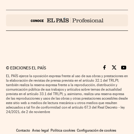
©
EDICIONES EL PAÍS
Cinco Días en F
Cinco Días e
Cinco 
EL PAÍS ejerce la oposición expresa frente al uso de sus obras y prestaciones en
la elaboración de revistas de prensa prevista en el artículo 32.1 del TRLPI;
también realiza la reserva expresa frente a la reproducción, distribución y
comunicación pública de sus trabajos y artículos sobre temas de actualidad
prevista en el artículo 33.1 del TRLPI; y, asimismo, realiza una reserva expresa
de las reproducciones y usos de las obras y otras prestaciones accesibles desde
este sitio web a medios de lectura mecánica u otros medios que resulten
adecuados a tal fin de conformidad con el artículo 67.3 del Real Decreto - ley
24/2021, de 2 de noviembre
Contacto
Aviso legal
Política cookies
Configuración de cookies