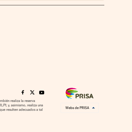
Cinco Días en Facebook
Cinco Días en Twitter
Cinco Días en Youtube
mbién realiza la reserva
LPI; y, asimismo, realiza una
Webs de PRISA
que resulten adecuados a tal