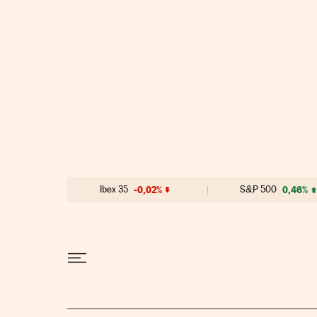
Ibex 35
-0,02%
S&P 500
0,46%