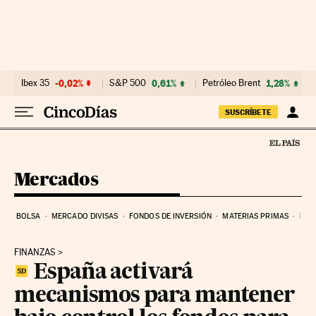
Ir al contenido
Ibex 35
-0,02%
S&P 500
0,61%
Petróleo Brent
1,28%
SUSCRÍBETE
Mercados
BOLSA
MERCADO DIVISAS
FONDOS DE INVERSIÓN
MATERIAS PRIMAS
DEU
FINANZAS
España activará
mecanismos para mantener