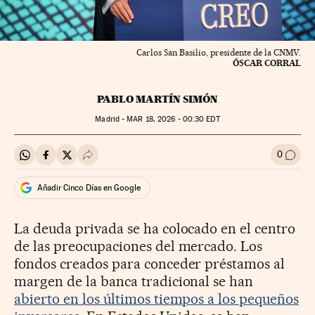
Carlos San Basilio, presidente de la CNMV.
ÓSCAR CORRAL
PABLO MARTÍN SIMÓN
Madrid -
MAR
18, 2026 - 00:30
EDT
0
Compartir en Whatsapp
Compartir en Facebook
Compartir en Twitter
Desplegar Redes Sociales
Ir a l
Añadir Cinco Días en Google
La deuda privada se ha colocado en el centro
de las preocupaciones del mercado. Los
fondos creados para conceder préstamos al
margen de la banca tradicional se han
abierto en los últimos tiempos a los pequeños