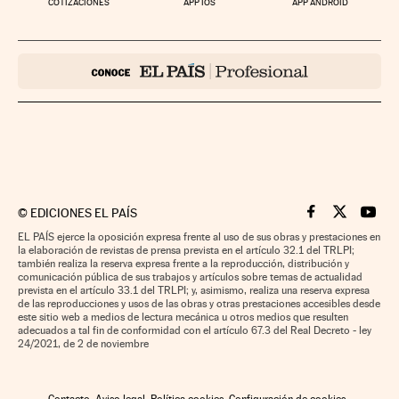
COTIZACIONES
APP IOS
APP ANDROID
©
EDICIONES EL PAÍS
Cinco Días en F
Cinco Días e
Cinco 
EL PAÍS ejerce la oposición expresa frente al uso de sus obras y prestaciones en
la elaboración de revistas de prensa prevista en el artículo 32.1 del TRLPI;
también realiza la reserva expresa frente a la reproducción, distribución y
comunicación pública de sus trabajos y artículos sobre temas de actualidad
prevista en el artículo 33.1 del TRLPI; y, asimismo, realiza una reserva expresa
de las reproducciones y usos de las obras y otras prestaciones accesibles desde
este sitio web a medios de lectura mecánica u otros medios que resulten
adecuados a tal fin de conformidad con el artículo 67.3 del Real Decreto - ley
24/2021, de 2 de noviembre