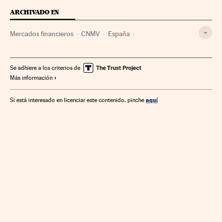
ARCHIVADO EN
Mercados financieros
CNMV
España
Ministerio de Economía, Comercio y Empresa
Fondos inversión
Estados Unidos
Deuda corporativa
Se adhiere a los criterios de
Más información
Capital riesgo
BlackRock
Morgan Stanley
Bruselas
Directivas comunitarias
Carlos San Basilio
aquí
Si está interesado en licenciar este contenido, pinche