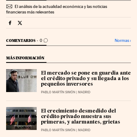
El análisis de la actualidad económica y las noticias
financieras más relevantes
Mercados Financieros Cinco Días en Facebook
Mercados Financieros Cinco Días en Twitter
IR A LOS COMENTARIOS
Normas
›
COMENTARIOS
0
MÁS INFORMACIÓN
El mercado se pone en guardia ante
el crédito privado y su llegada a los
pequeños inversores
PABLO MARTÍN SIMÓN
| MADRID
El crecimiento desmedido del
crédito privado muestra sus
primeras, y alarmantes, grietas
PABLO MARTÍN SIMÓN
| MADRID