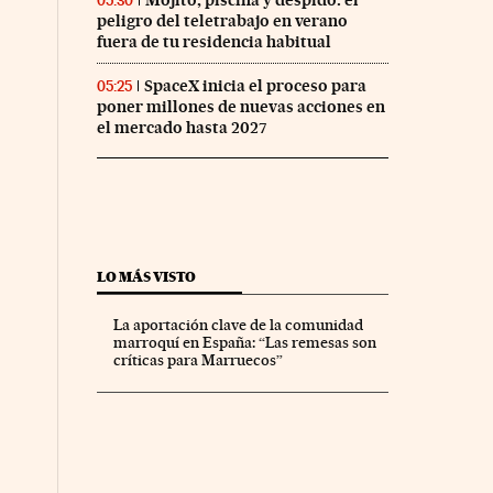
Mojito, piscina y despido: el
05:30
peligro del teletrabajo en verano
fuera de tu residencia habitual
SpaceX inicia el proceso para
05:25
poner millones de nuevas acciones en
el mercado hasta 2027
LO MÁS VISTO
La aportación clave de la comunidad
marroquí en España: “Las remesas son
críticas para Marruecos”