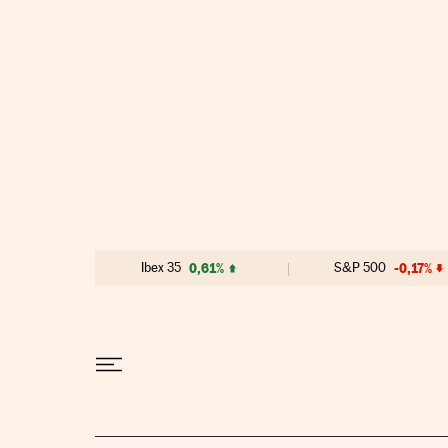
Ir al contenido
Ibex 35
0,61%
S&P 500
-0,17%