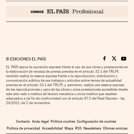
©
EDICIONES EL PAÍS
Cinco Días en F
Cinco Días e
Cinco 
EL PAÍS ejerce la oposición expresa frente al uso de sus obras y prestaciones en
la elaboración de revistas de prensa prevista en el artículo 32.1 del TRLPI;
también realiza la reserva expresa frente a la reproducción, distribución y
comunicación pública de sus trabajos y artículos sobre temas de actualidad
prevista en el artículo 33.1 del TRLPI; y, asimismo, realiza una reserva expresa
de las reproducciones y usos de las obras y otras prestaciones accesibles desde
este sitio web a medios de lectura mecánica u otros medios que resulten
adecuados a tal fin de conformidad con el artículo 67.3 del Real Decreto - ley
24/2021, de 2 de noviembre
Contacto
Aviso legal
Política cookies
Configuración de cookies
Política de privacidad
Accesibilidad
Mapa
RSS
Newsletters
Últimas noticias