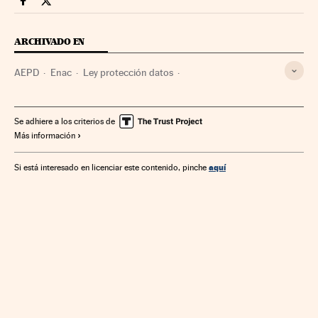
Legal Cinco Días en Facebook
Legal Cinco Días en Twitter
ARCHIVADO EN
AEPD
Enac
Ley protección datos
Legislación española
Agencias Estatales
Administración Estado
Legislación
Empresas
Se adhiere a los criterios de
Más información
Administración pública
Justicia
Economía
aquí
Si está interesado en licenciar este contenido, pinche