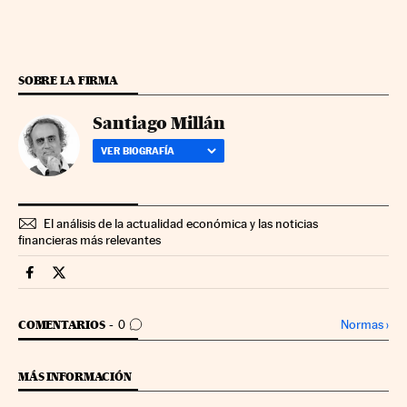
SOBRE LA FIRMA
Santiago Millán
VER BIOGRAFÍA
El análisis de la actualidad económica y las noticias
financieras más relevantes
Companias Cinco Días en Facebook
Companias Cinco Días en Twitter
IR A LOS COMENTARIOS
Normas
›
COMENTARIOS
0
MÁS INFORMACIÓN