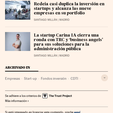
Redeia casi duplica la inversión en
startups y alcanza las nueve
empresas en su portfolio
SANTIAGO MILLÁN
| MADRID
La startup Carina IA cierra una
ronda con TRC y ‘business angels’
para sus soluciones para la
administración pública
SANTIAGO MILLÁN
| MADRID
ARCHIVADO EN
Empresas
Start-up
Fondos inversión
CDTI
Arianespace
Defensa
Capital riesgo
Se adhiere a los criterios de
Más información
aquí
Si está interesado en licenciar este contenido, pinche