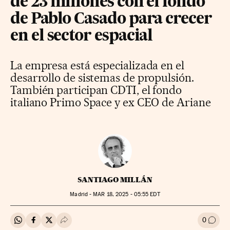
de 23 millones con el fondo
de Pablo Casado para crecer
en el sector espacial
La empresa está especializada en el
desarrollo de sistemas de propulsión.
También participan CDTI, el fondo
italiano Primo Space y ex CEO de Ariane
SANTIAGO MILLÁN
Madrid -
MAR
18, 2025 - 05:55
EDT
0
Compartir en Whatsapp
Compartir en Facebook
Compartir en Twitter
Desplegar Redes Sociales
Ir a l