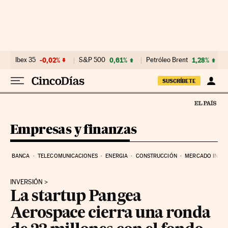
Ir al contenido
Ibex 35
-0,02%
S&P 500
0,61%
Petróleo Brent
1,28%
SUSCRÍBETE
Empresas y finanzas
BANCA
TELECOMUNICACIONES
ENERGIA
CONSTRUCCIÓN
MERCADO INMOB
INVERSIÓN
La startup Pangea
Aerospace cierra una ronda