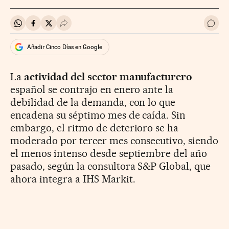
Compartir en Whatsapp
Compartir en Facebook
Compartir en Twitter
Desplegar Redes Sociales
Ir a 
Añadir Cinco Días en Google
La
actividad del sector manufacturero
español se contrajo en enero ante la
debilidad de la demanda, con lo que
encadena su séptimo mes de caída. Sin
embargo, el ritmo de deterioro se ha
moderado por tercer mes consecutivo, siendo
el menos intenso desde septiembre del año
pasado, según la consultora S&P Global, que
ahora integra a IHS Markit.