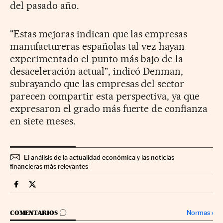
del pasado año.
"Estas mejoras indican que las empresas
manufactureras españolas tal vez hayan
experimentado el punto más bajo de la
desaceleración actual", indicó Denman,
subrayando que las empresas del sector
parecen compartir esta perspectiva, ya que
expresaron el grado más fuerte de confianza
en siete meses.
El análisis de la actualidad económica y las noticias
financieras más relevantes
Economia Cinco Días en Facebook
Economia Cinco Días en Twitter
IR A LOS COMENTARIOS
Normas
›
COMENTARIOS