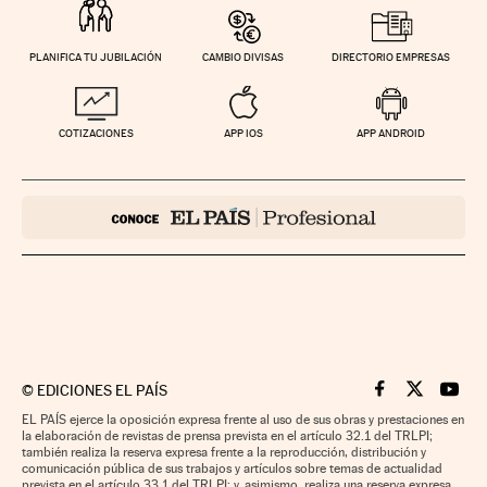
PLANIFICA TU JUBILACIÓN
CAMBIO DIVISAS
DIRECTORIO EMPRESAS
COTIZACIONES
APP IOS
APP ANDROID
©
EDICIONES EL PAÍS
Cinco Días en F
Cinco Días e
Cinco 
EL PAÍS ejerce la oposición expresa frente al uso de sus obras y prestaciones en
la elaboración de revistas de prensa prevista en el artículo 32.1 del TRLPI;
también realiza la reserva expresa frente a la reproducción, distribución y
comunicación pública de sus trabajos y artículos sobre temas de actualidad
prevista en el artículo 33.1 del TRLPI; y, asimismo, realiza una reserva expresa