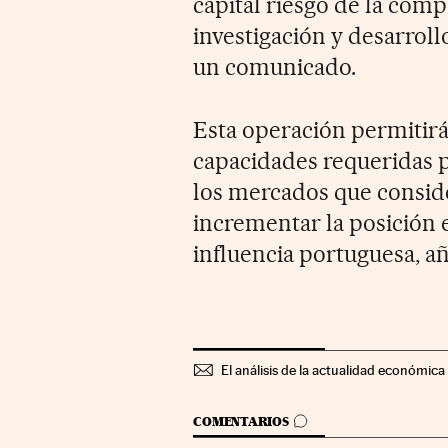
capital riesgo de la comp
investigación y desarroll
un comunicado.
Esta operación permitirá 
capacidades requeridas p
los mercados que consider
incrementar la posición 
influencia portuguesa, a
El análisis de la actualidad económica 
IR A LOS COMENTARIOS
COMENTARIOS