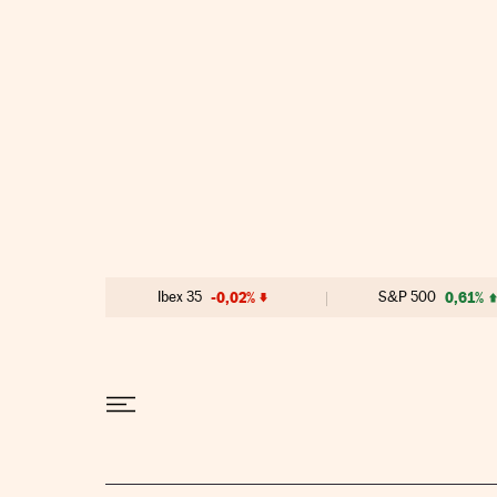
Ir al contenido
Ibex 35
-0,02%
S&P 500
0,61%