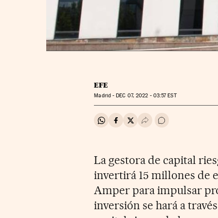
EFE
Madrid -
DEC
07, 2022 - 03:57
EST
Compartir en Whatsapp
Compartir en Facebook
Compartir en Twitter
Desplegar Redes Soci
Ir a los comentar
La gestora de capital ri
invertirá 15 millones de
Amper para impulsar proy
inversión se hará a travé