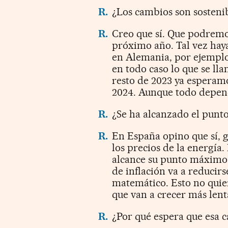
R.
¿Los cambios son sosteni
R.
Creo que sí. Que podremos
próximo año. Tal vez haya
en Alemania, por ejemplo,
en todo caso lo que se lla
resto de 2023 ya esperam
2024. Aunque todo depend
R.
¿Se ha alcanzado el punt
R.
En España opino que sí, 
los precios de la energía.
alcance su punto máximo p
de inflación va a reducir
matemático. Esto no quier
que van a crecer más len
R.
¿Por qué espera que esa c