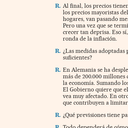
R.
Al final, los precios tien
los precios mayoristas del
hogares, van pasando mes
Pero una vez que se termi
crecer tan deprisa. Eso s
ronda de la inflación.
R.
¿Las medidas adoptadas p
suficientes?
R.
En Alemania se ha despl
más de 200.000 millones d
la economía. Sumando los 
El Gobierno quiere que el
vea muy afectado. En otr
que contribuyen a limitar
R.
¿Qué previsiones tiene p
R.
Todo dependerá de cómo e