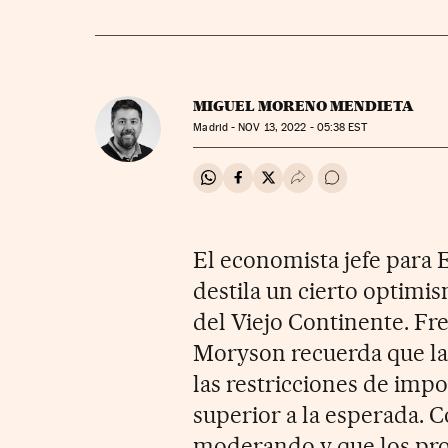
MIGUEL MORENO MENDIETA
Madrid -
NOV
13, 2022 - 05:38
EST
Compartir en Whatsapp
Compartir en Facebook
Compartir en Twitter
Desplegar Redes Soci
Ir a los comentar
El economista jefe para
destila un cierto optimi
del Viejo Continente. Fre
Moryson recuerda que la 
las restricciones de imp
superior a la esperada. Co
moderando y que los pro