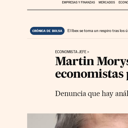
EMPRESAS Y FINANZAS
MERCADOS
ECON
El Ibex se toma un respiro tras los
CRÓNICA DE BOLSA
ECONOMISTA JEFE
Martin Morys
economistas 
Denuncia que hay anál