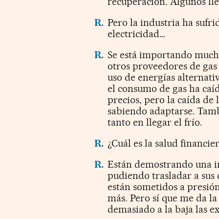
recuperación. Algunos lle
R.
Pero la industria ha sufri
electricidad…
R.
Se está importando mucho
otros proveedores de gas
uso de energías alternati
el consumo de gas ha caíd
precios, pero la caída de
sabiendo adaptarse. Tamb
tanto en llegar el frío.
R.
¿Cuál es la salud financi
R.
Están demostrando una im
pudiendo trasladar a sus 
están sometidos a presión
más. Pero sí que me da la
demasiado a la baja las e