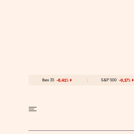
Ir al contenido
Ibex 35
-0,41%
S&P 500
-0,17%