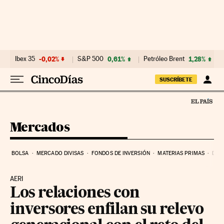
Ir al contenido
Ibex 35
-0,02%
S&P 500
0,61%
Petróleo Brent
1,28%
SUSCRÍBETE
Mercados
BOLSA
MERCADO DIVISAS
FONDOS DE INVERSIÓN
MATERIAS PRIMAS
DEU
AERI
Los relaciones con
inversores enfilan su relevo