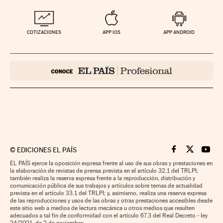
COTIZACIONES
APP IOS
APP ANDROID
©
EDICIONES EL PAÍS
Cinco Días en F
Cinco Días e
Cinco 
EL PAÍS ejerce la oposición expresa frente al uso de sus obras y prestaciones en
la elaboración de revistas de prensa prevista en el artículo 32.1 del TRLPI;
también realiza la reserva expresa frente a la reproducción, distribución y
comunicación pública de sus trabajos y artículos sobre temas de actualidad
prevista en el artículo 33.1 del TRLPI; y, asimismo, realiza una reserva expresa
de las reproducciones y usos de las obras y otras prestaciones accesibles desde
este sitio web a medios de lectura mecánica u otros medios que resulten
adecuados a tal fin de conformidad con el artículo 67.3 del Real Decreto - ley