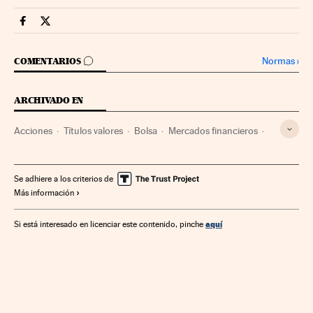
Mercados Financieros Cinco Días en Facebook
Mercados Financieros Cinco Días en Twitter
IR A LOS COMENTARIOS
Normas
›
COMENTARIOS
ARCHIVADO EN
Acciones
Títulos valores
Bolsa
Mercados financieros
Servicios bancarios
Banca
Finanzas
Se adhiere a los criterios de
Más información
aquí
Si está interesado en licenciar este contenido, pinche