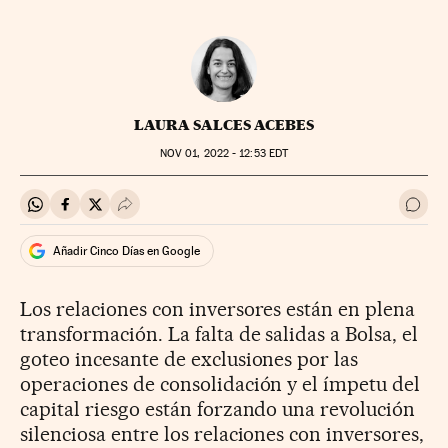
LAURA SALCES ACEBES
NOV
01, 2022 - 12:53
EDT
Compartir en Whatsapp
Compartir en Facebook
Compartir en Twitter
Desplegar Redes Sociales
Ir a 
Añadir Cinco Días en Google
Los relaciones con inversores están en plena
transformación. La falta de salidas a Bolsa, el
goteo incesante de exclusiones por las
operaciones de consolidación y el ímpetu del
capital riesgo están forzando una revolución
silenciosa entre los relaciones con inversores,