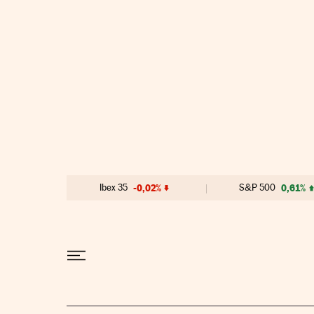
Ir al contenido
Ibex 35
-0,02%
S&P 500
0,61%