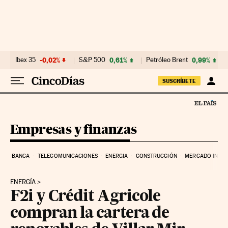
Ir al contenido
Ibex 35
-0,02%
S&P 500
0,61%
Petróleo Brent
0,99%
SUSCRÍBETE
Empresas y finanzas
BANCA
TELECOMUNICACIONES
ENERGIA
CONSTRUCCIÓN
MERCADO INMOB
ENERGÍA
F2i y Crédit Agricole
compran la cartera de