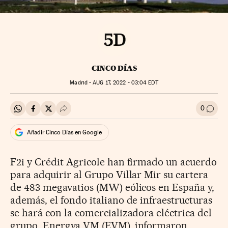
CINCO DÍAS
Madrid -
AUG
17, 2022 - 03:04
EDT
0
Compartir en Whatsapp
Compartir en Facebook
Compartir en Twitter
Desplegar Redes Sociales
Ir a l
Añadir Cinco Días en Google
F2i y Crédit Agricole han firmado un acuerdo
para adquirir al Grupo Villar Mir su cartera
de 483 megavatios (MW) eólicos en España y,
además, el fondo italiano de infraestructuras
se hará con la comercializadora eléctrica del
grupo, Energya VM (EVM), informaron