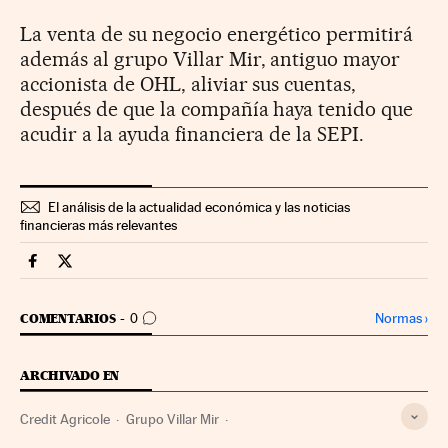
La venta de su negocio energético permitirá
además al grupo Villar Mir, antiguo mayor
accionista de OHL, aliviar sus cuentas,
después de que la compañía haya tenido que
acudir a la ayuda financiera de la SEPI.
El análisis de la actualidad económica y las noticias
financieras más relevantes
Companias Cinco Días en Facebook
Companias Cinco Días en Twitter
IR A LOS COMENTARIOS
Normas
›
COMENTARIOS
0
ARCHIVADO EN
Credit Agricole
Grupo Villar Mir