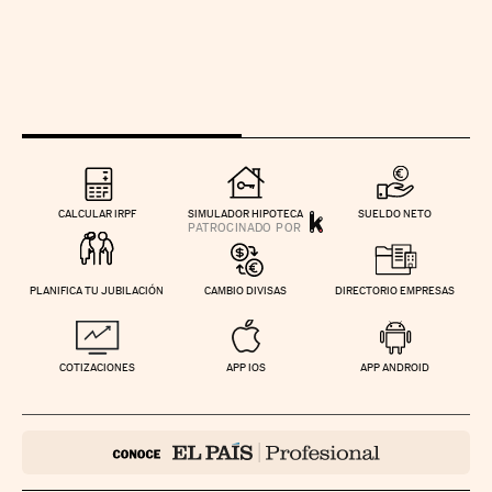
CALCULAR IRPF
SIMULADOR HIPOTECA
SUELDO NETO
PLANIFICA TU JUBILACIÓN
CAMBIO DIVISAS
DIRECTORIO EMPRESAS
COTIZACIONES
APP IOS
APP ANDROID