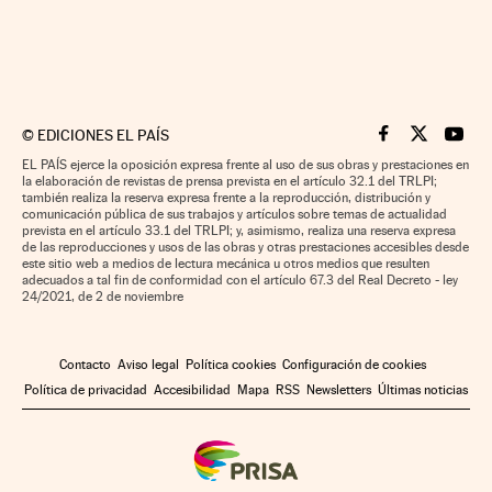
©
EDICIONES EL PAÍS
Cinco Días en F
Cinco Días e
Cinco 
EL PAÍS ejerce la oposición expresa frente al uso de sus obras y prestaciones en
la elaboración de revistas de prensa prevista en el artículo 32.1 del TRLPI;
también realiza la reserva expresa frente a la reproducción, distribución y
comunicación pública de sus trabajos y artículos sobre temas de actualidad
prevista en el artículo 33.1 del TRLPI; y, asimismo, realiza una reserva expresa
de las reproducciones y usos de las obras y otras prestaciones accesibles desde
este sitio web a medios de lectura mecánica u otros medios que resulten
adecuados a tal fin de conformidad con el artículo 67.3 del Real Decreto - ley
24/2021, de 2 de noviembre
Contacto
Aviso legal
Política cookies
Configuración de cookies
Política de privacidad
Accesibilidad
Mapa
RSS
Newsletters
Últimas noticias