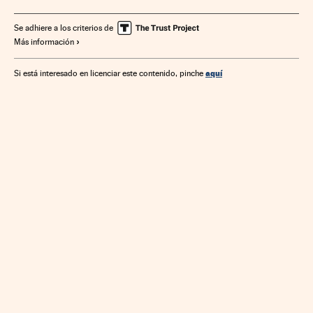
Infraestructuras eléctricas
Energías renovables
Suministro electricidad
Suministro energía
Equipos
Se adhiere a los criterios de
Más información
Empresas
Economía
Fuentes energía
Energía
aquí
Si está interesado en licenciar este contenido, pinche