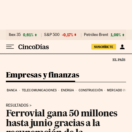
Ir al contenido
Ibex 35
0,61%
S&P 500
-0,17%
Petróleo Brent
1,09%
SUSCRÍBETE
Empresas y finanzas
BANCA
TELECOMUNICACIONES
ENERGIA
CONSTRUCCIÓN
MERCADO INMOB
RESULTADOS
Ferrovial gana 50 millones
hasta junio gracias a la