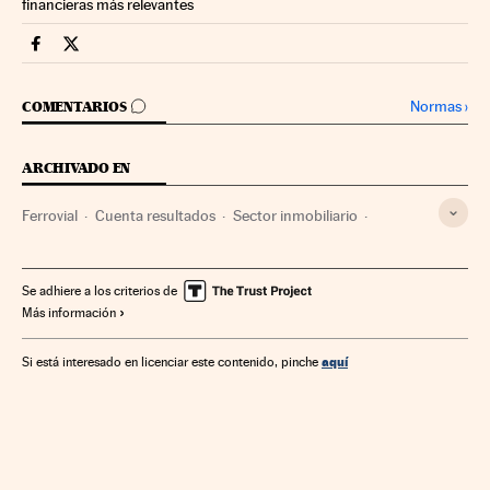
financieras más relevantes
Companias Cinco Días en Facebook
Companias Cinco Días en Twitter
IR A LOS COMENTARIOS
Normas
›
COMENTARIOS
ARCHIVADO EN
Ferrovial
Cuenta resultados
Sector inmobiliario
Construcción carreteras
Construcción ferrocarriles
Construcción
Obras públicas
Empresas
Economía
Se adhiere a los criterios de
Más información
Urbanismo
Industria
aquí
Si está interesado en licenciar este contenido, pinche