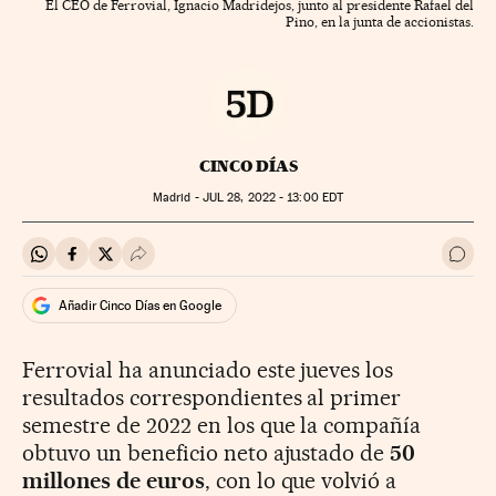
El CEO de Ferrovial, Ignacio Madridejos, junto al presidente Rafael del
Pino, en la junta de accionistas.
CINCO DÍAS
Madrid -
JUL
28, 2022 - 13:00
EDT
Compartir en Whatsapp
Compartir en Facebook
Compartir en Twitter
Desplegar Redes Sociales
Ir a 
Añadir Cinco Días en Google
Ferrovial ha anunciado este jueves los
resultados correspondientes al primer
semestre de 2022 en los que la compañía
obtuvo un beneficio neto ajustado de
50
millones de euros
, con lo que volvió a