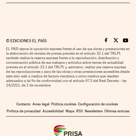
©
EDICIONES EL PAÍS
Cinco Días en F
Cinco Días e
Cinco 
EL PAÍS ejerce la oposición expresa frente al uso de sus obras y prestaciones en
la elaboración de revistas de prensa prevista en el artículo 32.1 del TRLPI;
también realiza la reserva expresa frente a la reproducción, distribución y
comunicación pública de sus trabajos y artículos sobre temas de actualidad
prevista en el artículo 33.1 del TRLPI; y, asimismo, realiza una reserva expresa
de las reproducciones y usos de las obras y otras prestaciones accesibles desde
este sitio web a medios de lectura mecánica u otros medios que resulten
adecuados a tal fin de conformidad con el artículo 67.3 del Real Decreto - ley
24/2021, de 2 de noviembre
Contacto
Aviso legal
Política cookies
Configuración de cookies
Política de privacidad
Accesibilidad
Mapa
RSS
Newsletters
Últimas noticias