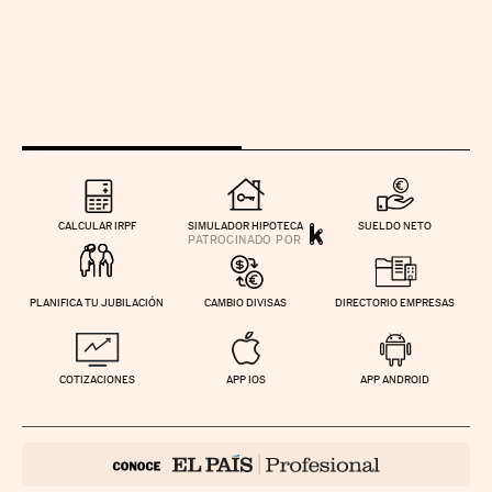
CALCULAR IRPF
SIMULADOR HIPOTECA
SUELDO NETO
PLANIFICA TU JUBILACIÓN
CAMBIO DIVISAS
DIRECTORIO EMPRESAS
COTIZACIONES
APP IOS
APP ANDROID