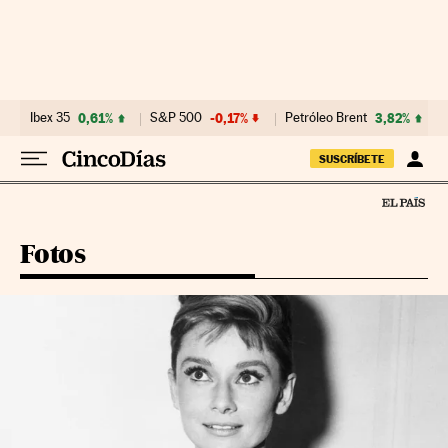
Ir al contenido
Ibex 35
0,61%
S&P 500
-0,17%
Petróleo Brent
3,82%
SUSCRÍBETE
Fotos