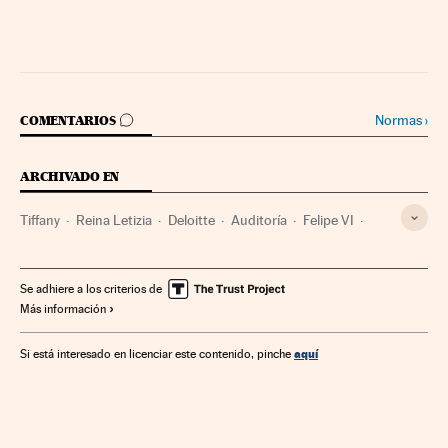
IR A LOS COMENTARIOS
Normas
›
COMENTARIOS
ARCHIVADO EN
Tiffany
Reina Letizia
Deloitte
Auditoría
Felipe VI
Familia Real
Jefe de Estado
Casa Real
Empresas
Economía
Política
Finanzas
Se adhiere a los criterios de
Más información
aquí
Si está interesado en licenciar este contenido, pinche