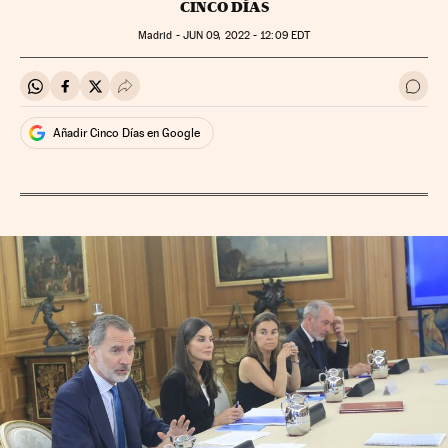
CINCO DÍAS
Madrid -
JUN
09, 2022 - 12:09
EDT
Compartir en Whatsapp
Compartir en Facebook
Compartir en Twitter
Desplegar Redes Sociales
Ir a 
Añadir Cinco Días en Google