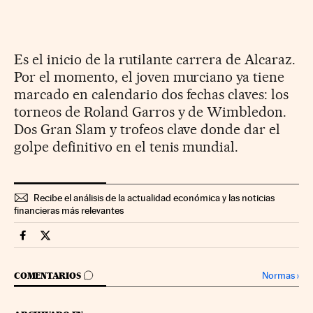
Es el inicio de la rutilante carrera de Alcaraz.
Por el momento, el joven murciano ya tiene
marcado en calendario dos fechas claves: los
torneos de Roland Garros y de Wimbledon.
Dos Gran Slam y trofeos clave donde dar el
golpe definitivo en el tenis mundial.
Recibe el análisis de la actualidad económica y las noticias
financieras más relevantes
Fortunas Cinco Días en Facebook
Fortunas Cinco Días en Twitter
IR A LOS COMENTARIOS
Normas
›
COMENTARIOS