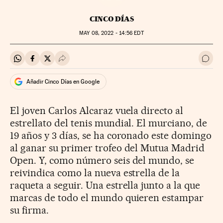
CINCO DÍAS
MAY
08, 2022 - 14:56
EDT
Compartir en Whatsapp
Compartir en Facebook
Compartir en Twitter
Desplegar Redes Sociales
Ir a 
Añadir Cinco Días en Google
El joven Carlos Alcaraz vuela directo al
estrellato del tenis mundial. El murciano, de
19 años y 3 días, se ha coronado este domingo
al ganar su primer trofeo del Mutua Madrid
Open. Y, como número seis del mundo, se
reivindica como la nueva estrella de la
raqueta a seguir. Una estrella junto a la que
marcas de todo el mundo quieren estampar
su firma.