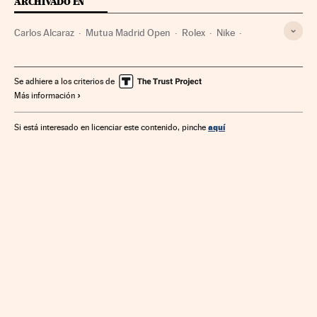
ARCHIVADO EN
Carlos Alcaraz
Mutua Madrid Open
Rolex
Nike
Masters 1000
ATP Tour
Tenis
Organizaciones deportivas
Competiciones
Deportes
Se adhiere a los criterios de
Más información
Empresas
Economía
aquí
Si está interesado en licenciar este contenido, pinche