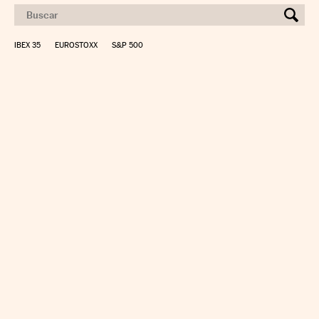
IBEX 35
EUROSTOXX
S&P 500
CALCULAR IRPF
SIMULADOR HIPOTECA
SUELDO NETO
PLANIFICA TU JUBILACIÓN
CAMBIO DIVISAS
DIRECTORIO EMPRESAS