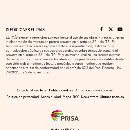
©
EDICIONES EL PAÍS
Cinco Días en F
Cinco Días e
Cinco 
EL PAÍS ejerce la oposición expresa frente al uso de sus obras y prestaciones en
la elaboración de revistas de prensa prevista en el artículo 32.1 del TRLPI;
también realiza la reserva expresa frente a la reproducción, distribución y
comunicación pública de sus trabajos y artículos sobre temas de actualidad
prevista en el artículo 33.1 del TRLPI; y, asimismo, realiza una reserva expresa
de las reproducciones y usos de las obras y otras prestaciones accesibles desde
este sitio web a medios de lectura mecánica u otros medios que resulten
adecuados a tal fin de conformidad con el artículo 67.3 del Real Decreto - ley
24/2021, de 2 de noviembre
Contacto
Aviso legal
Política cookies
Configuración de cookies
Política de privacidad
Accesibilidad
Mapa
RSS
Newsletters
Últimas noticias