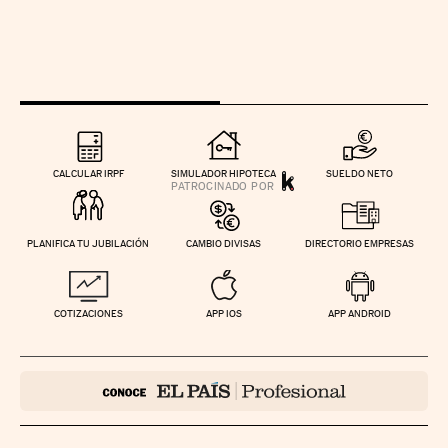
CALCULAR IRPF
SIMULADOR HIPOTECA
SUELDO NETO
PLANIFICA TU JUBILACIÓN
CAMBIO DIVISAS
DIRECTORIO EMPRESAS
COTIZACIONES
APP IOS
APP ANDROID