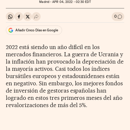
Madrid -
APR
04, 2022 - 02:30
EDT
0
Compartir en Whatsapp
Compartir en Facebook
Compartir en Twitter
Desplegar Redes Sociales
Ir a l
Añadir Cinco Días en Google
2022 está siendo un año difícil en los
mercados financieros. La guerra de Ucrania y
la inflación han provocado la depreciación de
la mayoría activos. Casi todos los índices
bursátiles europeos y estadounidenses están
en negativo. Sin embargo, los mejores fondos
de inversión de gestoras españolas han
logrado en estos tres primeros meses del año
revalorizaciones de más del 5%.