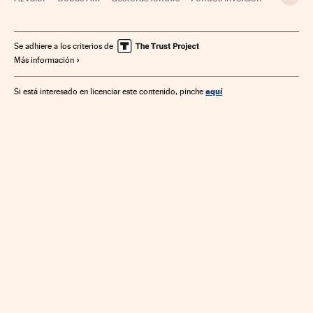
Mercados financieros
Empresas
Economía
Finanzas
Se adhiere a los criterios de
Más información
aquí
Si está interesado en licenciar este contenido, pinche