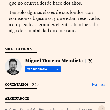
que no ocurría desde hace dos años.
Tan solo algunas clases de sus fondos, con
comisiones bajísimas, y que están reservadas
a empleados a grandes clientes, han logrado
algo de rentabilidad en cinco años.
SOBRE LA FIRMA
Miguel Moreno Mendieta
Miguel More
VER BIOGRAFÍA
IR A LOS COMENTARIOS
Normas
›
COMENTARIOS
0
ARCHIVADO EN
AzValor
Cobas AM
Gestoras fondos
Fondos inversión