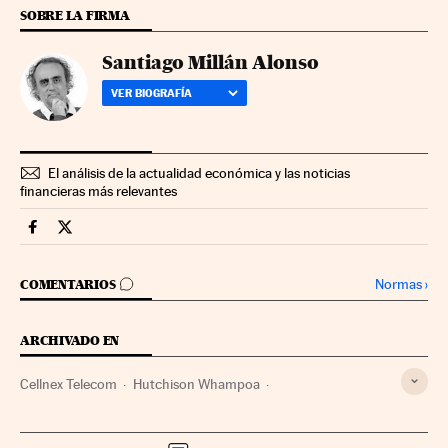
SOBRE LA FIRMA
Santiago Millán Alonso
VER BIOGRAFÍA
El análisis de la actualidad económica y las noticias
financieras más relevantes
Companias Cinco Días en Facebook
Companias Cinco Días en Twitter
IR A LOS COMENTARIOS
Normas
›
COMENTARIOS
ARCHIVADO EN
Cellnex Telecom
Hutchison Whampoa
Deutsche Telekom
Operadores telecomunicaciones