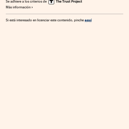
Empresas
Economía
Telecomunicaciones
Se adhiere a los criterios de
Más información
Comunicaciones
aquí
Si está interesado en licenciar este contenido, pinche