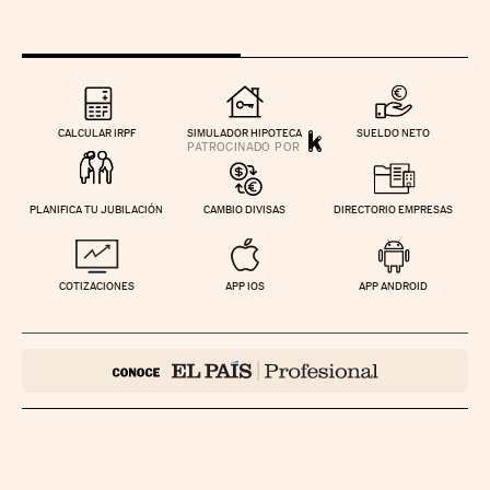
CALCULAR IRPF
SIMULADOR HIPOTECA
SUELDO NETO
PLANIFICA TU JUBILACIÓN
CAMBIO DIVISAS
DIRECTORIO EMPRESAS
COTIZACIONES
APP IOS
APP ANDROID