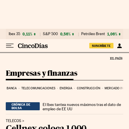
Ir al contenido
Ibex 35
0,11%
S&P 500
0,56%
Petróleo Brent
1,06%
SUSCRÍBETE
Empresas y finanzas
BANCA
TELECOMUNICACIONES
ENERGIA
CONSTRUCCIÓN
MERCADO INMOB
El Ibex tantea nuevos máximos tras el dato de
CRÓNICA DE
BOLSA
empleo de EE UU
TELECOS