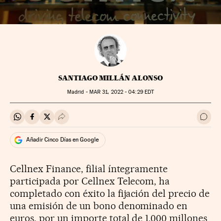
SANTIAGO MILLÁN ALONSO
Madrid -
MAR
31, 2022 - 04:29
EDT
Compartir en Whatsapp
Compartir en Facebook
Compartir en Twitter
Desplegar Redes Sociales
Ir a 
Añadir Cinco Días en Google
Cellnex Finance, filial íntegramente
participada por Cellnex Telecom, ha
completado con éxito la fijación del precio de
una emisión de un bono denominado en
euros, por un importe total de 1.000 millones