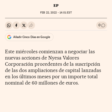
EP
FEB
22, 2022 - 14:01
EST
0
Compartir en Whatsapp
Compartir en Facebook
Compartir en Twitter
Desplegar Redes Sociales
Ir a l
Añadir Cinco Días en Google
Este miércoles comienzan a negociar las
nuevas acciones de Nyesa Valores
Corporación procedentes de la suscripción
de las dos ampliaciones de capital lanzadas
en los últimos meses por un importe total
nominal de 60 millones de euros.