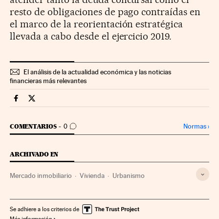
resto de obligaciones de pago contraídas en
el marco de la reorientación estratégica
llevada a cabo desde el ejercicio 2019.
El análisis de la actualidad económica y las noticias
financieras más relevantes
Companias Cinco Días en Facebook
Companias Cinco Días en Twitter
IR A LOS COMENTARIOS
Normas
›
COMENTARIOS
0
ARCHIVADO EN
Mercado inmobiliario
Vivienda
Urbanismo
Se adhiere a los criterios de