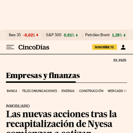
Ir al contenido
Ibex 35
-0,02%
S&P 500
0,61%
Petróleo Brent
1,28%
SUSCRÍBETE
Empresas y finanzas
BANCA
TELECOMUNICACIONES
ENERGIA
CONSTRUCCIÓN
MERCADO INMOB
INMOBILIARIO
Las nuevas acciones tras la
recapitalización de Nyesa