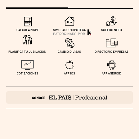
CALCULAR IRPF
SIMULADOR HIPOTECA
SUELDO NETO
PLANIFICA TU JUBILACIÓN
CAMBIO DIVISAS
DIRECTORIO EMPRESAS
COTIZACIONES
APP IOS
APP ANDROID