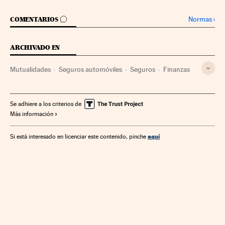
IR A LOS COMENTARIOS
Normas
›
COMENTARIOS
ARCHIVADO EN
Mutualidades
Seguros automóviles
Seguros
Finanzas
Se adhiere a los criterios de
Más información
aquí
Si está interesado en licenciar este contenido, pinche