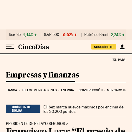
Ir al contenido
Ibex 35
1,14%
S&P 500
-0,02%
Petróleo Brent
2,24%
SUSCRÍBETE
Empresas y finanzas
BANCA
TELECOMUNICACIONES
ENERGIA
CONSTRUCCIÓN
MERCADO INMOB
El Ibex marca nuevos máximos por encima de
CRÓNICA DE
BOLSA
los 20.200 puntos
PRESIDENTE DE PELAYO SEGUROS