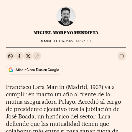
MIGUEL MORENO MENDIETA
Madrid -
FEB
07, 2022 - 00:27
EST
Compartir en Whatsapp
Compartir en Facebook
Compartir en Twitter
Desplegar Redes Sociales
Ir a 
Añadir Cinco Días en Google
Francisco Lara Martín (Madrid, 1967) va a
cumplir en marzo un año al frente de la
mutua aseguradora Pelayo. Accedió al cargo
de presidente ejecutivo tras la jubilación de
José Boada, un histórico del sector. Lara
defiende que las mutualidad tienen que
colaborar más entre sí para ganar cuota de