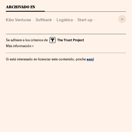
ARCHIVADO EN
Kibo Ventures
Softbank
Logística
Start-up
Distribución
Capital riesgo
Tecnologías información
Crédito empresas
Créditos
Comercio
Se adhiere a los criterios de
Más información
Servicios bancarios
Empresas
Informática
Internet
Economía
Banca
Telecomunicaciones
Tecnología
aquí
Si está interesado en licenciar este contenido, pinche
Finanzas
Comunicaciones
Industria
Ciencia