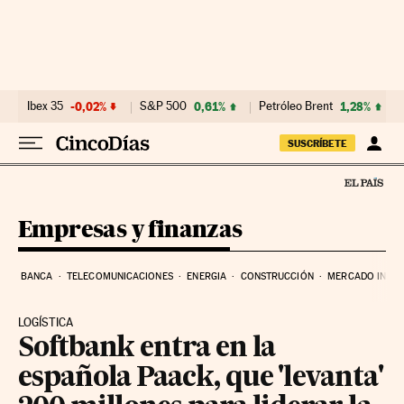
Ir al contenido
Ibex 35
-0,02%
S&P 500
0,61%
Petróleo Brent
1,28%
SUSCRÍBETE
Empresas y finanzas
BANCA
TELECOMUNICACIONES
ENERGIA
CONSTRUCCIÓN
MERCADO INMOB
LOGÍSTICA
Softbank entra en la
española Paack, que 'levanta'