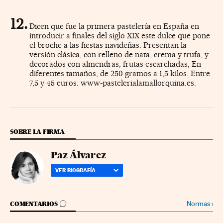
Dicen que fue la primera pastelería en España en
introducir a finales del siglo XIX este dulce que pone
el broche a las fiestas navideñas. Presentan la
versión clásica, con relleno de nata, crema y trufa, y
decorados con almendras, frutas escarchadas, En
diferentes tamaños, de 250 gramos a 1,5 kilos. Entre
7,5 y 45 euros. www-pastelerialamallorquina.es.
SOBRE LA FIRMA
Paz Álvarez
VER BIOGRAFÍA
IR A LOS COMENTARIOS
Normas
›
COMENTARIOS