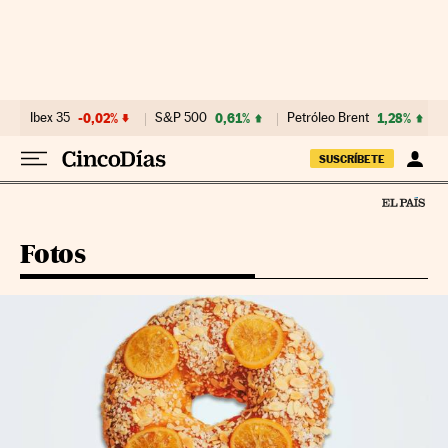
Ir al contenido
Ibex 35
-0,02%
S&P 500
0,61%
Petróleo Brent
1,28%
SUSCRÍBETE
Fotos