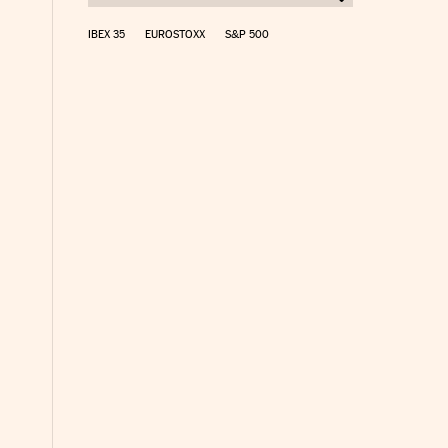
IBEX 35
EUROSTOXX
S&P 500