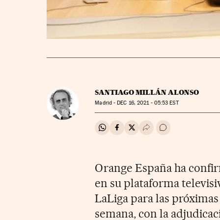
SANTIAGO MILLÁN ALONSO
Madrid -
DEC
16, 2021 - 05:53
EST
Compartir en Whatsapp
Compartir en Facebook
Compartir en Twitter
Desplegar Redes Soci
Ir a los comentar
Orange España ha confir
en su plataforma televisi
LaLiga para las próximas
semana, con la adjudicac