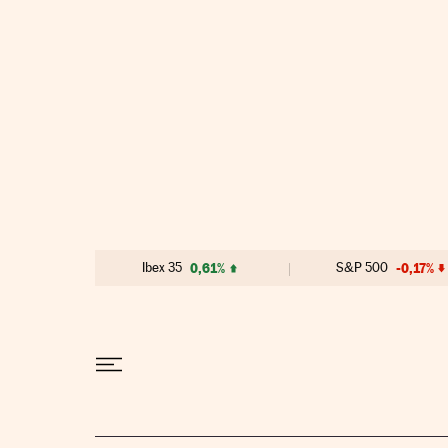
Ir al contenido
Ibex 35
0,61%
S&P 500
-0,17%