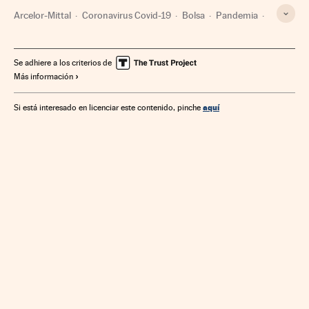
Arcelor-Mittal
Coronavirus Covid-19
Bolsa
Pandemia
Coronavirus
Virología
Epidemia
Enfermedades infecciosas
Mercados financieros
Se adhiere a los criterios de
Más información
Microbiología
Enfermedades
Empresas
Medicina
Economía
Finanzas
Biología
Salud
aquí
Si está interesado en licenciar este contenido, pinche
Ciencias naturales
Ciencia