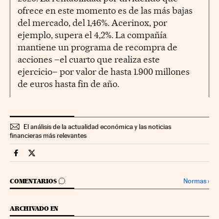
ofrece en este momento es de las más bajas
del mercado, del 1,46%. Acerinox, por
ejemplo, supera el 4,2%. La compañía
mantiene un programa de recompra de
acciones –el cuarto que realiza este
ejercicio– por valor de hasta 1.900 millones
de euros hasta fin de año.
El análisis de la actualidad económica y las noticias
financieras más relevantes
Mercados Financieros Cinco Días en Facebook
Mercados Financieros Cinco Días en Twitter
IR A LOS COMENTARIOS
Normas
›
COMENTARIOS
ARCHIVADO EN