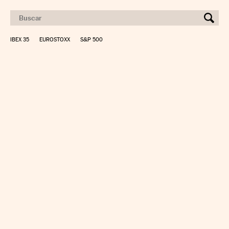
IBEX 35
EUROSTOXX
S&P 500
CALCULAR IRPF
SIMULADOR HIPOTECA
SUELDO NETO
PLANIFICA TU JUBILACIÓN
CAMBIO DIVISAS
DIRECTORIO EMPRESAS