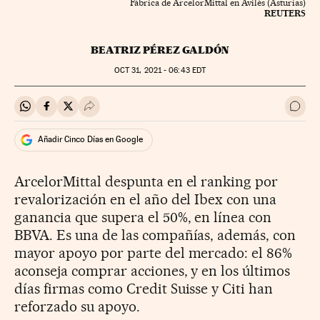
Fábrica de ArcelorMittal en Avilés (Asturias)
REUTERS
BEATRIZ PÉREZ GALDÓN
OCT
31, 2021 - 06:43
EDT
Compartir en Whatsapp
Compartir en Facebook
Compartir en Twitter
Desplegar Redes Sociales
Ir a 
Añadir Cinco Días en Google
ArcelorMittal despunta en el ranking por
revalorización en el año del Ibex con una
ganancia que supera el 50%, en línea con
BBVA. Es una de las compañías, además, con
mayor apoyo por parte del mercado: el 86%
aconseja comprar acciones, y en los últimos
días firmas como Credit Suisse y Citi han
reforzado su apoyo.