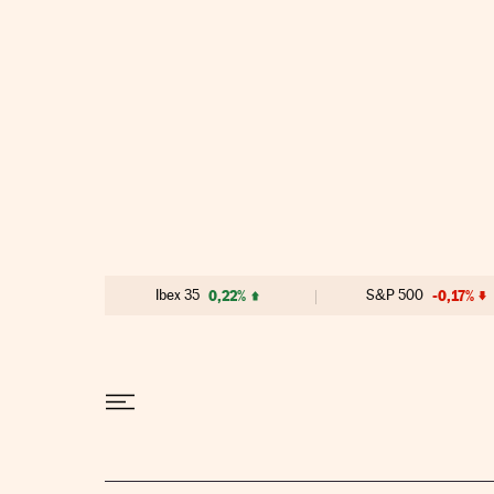
Ir al contenido
Ibex 35
0,22%
S&P 500
-0,17%