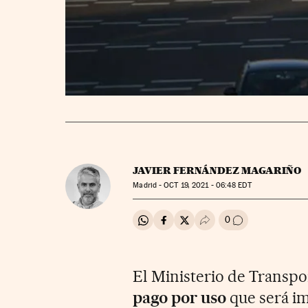
JAVIER FERNÁNDEZ MAGARIÑO
Madrid -
OCT
19, 2021 - 06:48
EDT
0
Compartir en Whatsapp
Compartir en Facebook
Compartir en Twitter
Desplegar Redes Soci
Ir a los comenta
El Ministerio de Transpo
pago por uso
que será im