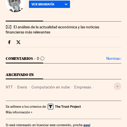
VER BIOGRAFÍA
El análisis de la actualidad económica y las noticias
financieras más relevantes
Companias Cinco Días en Facebook
Companias Cinco Días en Twitter
IR A LOS COMENTARIOS
Normas
›
COMENTARIOS
0
ARCHIVADO EN
NTT
Everis
Computación en nube
Empresas
Internet
Tecnologías movilidad
Economía
Tecnología
Telecomunicaciones
Comunicaciones
Ciencia
Se adhiere a los criterios de
Más información
aquí
Si está interesado en licenciar este contenido, pinche