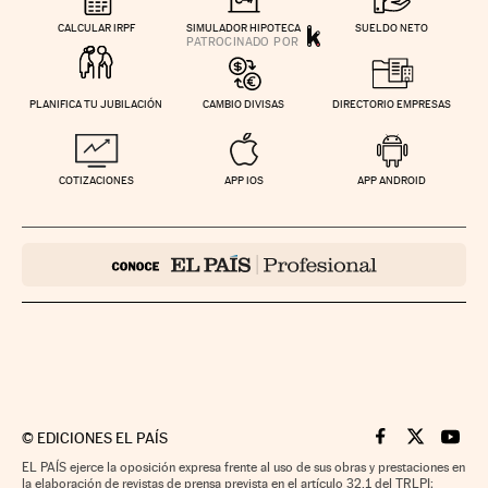
CALCULAR IRPF
SIMULADOR HIPOTECA
SUELDO NETO
PLANIFICA TU JUBILACIÓN
CAMBIO DIVISAS
DIRECTORIO EMPRESAS
COTIZACIONES
APP IOS
APP ANDROID
©
EDICIONES EL PAÍS
Cinco Días en F
Cinco Días e
Cinco 
EL PAÍS ejerce la oposición expresa frente al uso de sus obras y prestaciones en
la elaboración de revistas de prensa prevista en el artículo 32.1 del TRLPI;