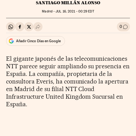
SANTIAGO MILLÁN ALONSO
Madrid -
JUL
16, 2021 - 00:29
EDT
0
Compartir en Whatsapp
Compartir en Facebook
Compartir en Twitter
Desplegar Redes Sociales
Ir a l
Añadir Cinco Días en Google
El gigante japonés de las telecomunicaciones
NTT parece seguir ampliando su presencia en
España. La compañía, propietaria de la
consultora Everis, ha comunicado la apertura
en Madrid de su filial NTT Cloud
Infrastructure United Kingdom Sucursal en
España.