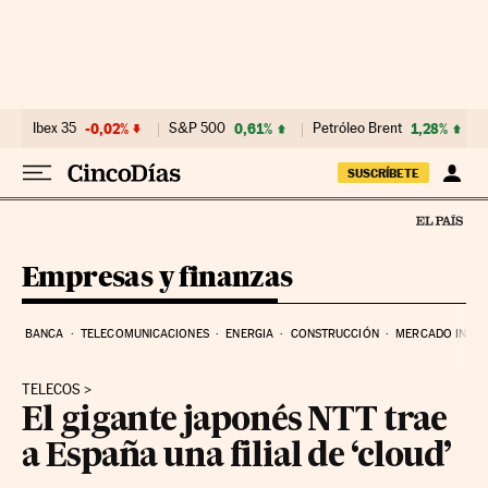
Ir al contenido
Ibex 35
-0,02%
S&P 500
0,61%
Petróleo Brent
1,28%
SUSCRÍBETE
Empresas y finanzas
BANCA
TELECOMUNICACIONES
ENERGIA
CONSTRUCCIÓN
MERCADO INMOB
TELECOS
El gigante japonés NTT trae
a España una filial de ‘cloud’