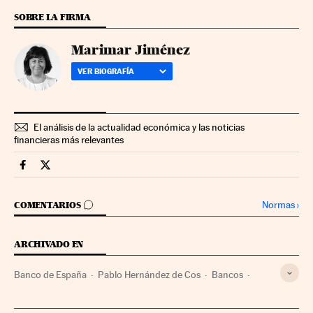
SOBRE LA FIRMA
Marimar Jiménez
VER BIOGRAFÍA
El análisis de la actualidad económica y las noticias
financieras más relevantes
Companias Cinco Días en Facebook
Companias Cinco Días en Twitter
IR A LOS COMENTARIOS
Normas
›
COMENTARIOS
ARCHIVADO EN
Banco de España
Pablo Hernández de Cos
Bancos
Banca
Finanzas