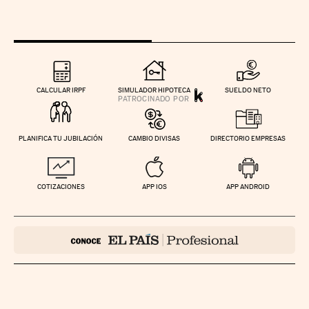
CALCULAR IRPF
SIMULADOR HIPOTECA
SUELDO NETO
PLANIFICA TU JUBILACIÓN
CAMBIO DIVISAS
DIRECTORIO EMPRESAS
COTIZACIONES
APP IOS
APP ANDROID