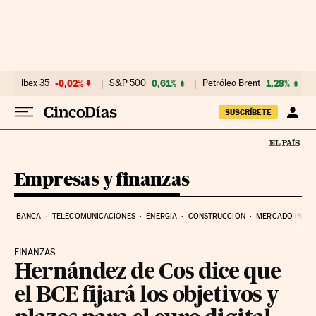
Ir al contenido
Ibex 35
-0,02%
S&P 500
0,61%
Petróleo Brent
1,28%
SUSCRÍBETE
Empresas y finanzas
BANCA
TELECOMUNICACIONES
ENERGIA
CONSTRUCCIÓN
MERCADO INMOB
FINANZAS
Hernández de Cos dice que
el BCE fijará los objetivos y