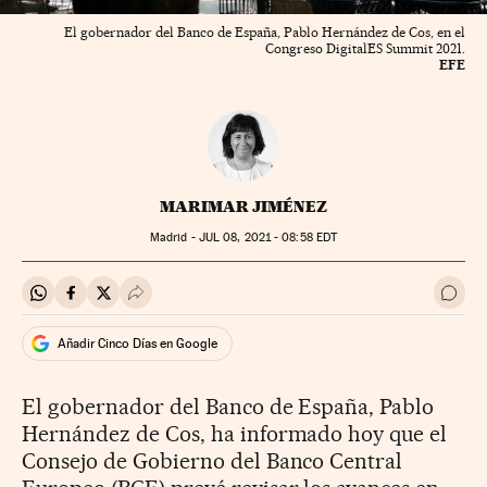
El gobernador del Banco de España, Pablo Hernández de Cos, en el
Congreso DigitalES Summit 2021.
EFE
MARIMAR JIMÉNEZ
Madrid -
JUL
08, 2021 - 08:58
EDT
Compartir en Whatsapp
Compartir en Facebook
Compartir en Twitter
Desplegar Redes Sociales
Ir a 
Añadir Cinco Días en Google
El gobernador del Banco de España, Pablo
Hernández de Cos, ha informado hoy que el
Consejo de Gobierno del Banco Central