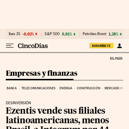
Ir al contenido
Ibex 35
-0,02%
S&P 500
0,61%
Petróleo Brent
1,28%
SUSCRÍBETE
Empresas y finanzas
BANCA
TELECOMUNICACIONES
ENERGIA
CONSTRUCCIÓN
MERCADO INMOB
DESINVERSIÓN
Ezentis vende sus filiales
latinoamericanas, menos