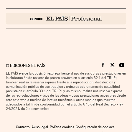
©
EDICIONES EL PAÍS
Cinco Días en F
Cinco Días e
Cinco 
EL PAÍS ejerce la oposición expresa frente al uso de sus obras y prestaciones en
la elaboración de revistas de prensa prevista en el artículo 32.1 del TRLPI;
también realiza la reserva expresa frente a la reproducción, distribución y
comunicación pública de sus trabajos y artículos sobre temas de actualidad
prevista en el artículo 33.1 del TRLPI; y, asimismo, realiza una reserva expresa
de las reproducciones y usos de las obras y otras prestaciones accesibles desde
este sitio web a medios de lectura mecánica u otros medios que resulten
adecuados a tal fin de conformidad con el artículo 67.3 del Real Decreto - ley
24/2021, de 2 de noviembre
Contacto
Aviso legal
Política cookies
Configuración de cookies