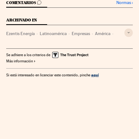
IR A LOS COMENTARIOS
Normas
›
COMENTARIOS
ARCHIVADO EN
Ezentis Energía
Latinoamérica
Empresas
América
Economía
Se adhiere a los criterios de
Más información
aquí
Si está interesado en licenciar este contenido, pinche