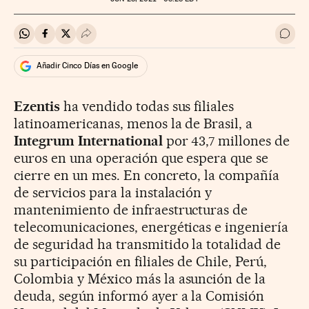
Compartir en Whatsapp
Compartir en Facebook
Compartir en Twitter
Desplegar Redes Sociales
Ir a 
Añadir Cinco Días en Google
Ezentis
ha vendido todas sus filiales
latinoamericanas, menos la de Brasil, a
Integrum International
por 43,7 millones de
euros en una operación que espera que se
cierre en un mes. En concreto, la compañía
de servicios para la instalación y
mantenimiento de infraestructuras de
telecomunicaciones, energéticas e ingeniería
de seguridad ha transmitido la totalidad de
su participación en filiales de Chile, Perú,
Colombia y México más la asunción de la
deuda, según informó ayer a la Comisión