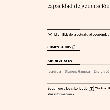
capacidad de generación
El análisis de la actualidad económica 
IR A LOS COMENTARIOS
COMENTARIOS
ARCHIVADO EN
Iberdrola
Siemens Gamesa
Energía eó
Sector eléctrico
Empresas
Energía elé
Se adhiere a los criterios de
Más información