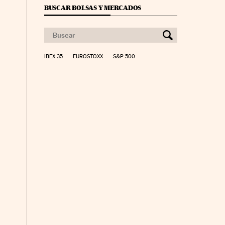
BUSCAR BOLSAS Y MERCADOS
IBEX 35
EUROSTOXX
S&P 500
nco Días en Facebook
s Cinco Días en Twitter