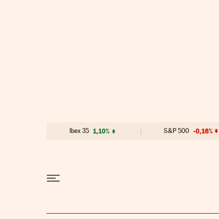
Ir al contenido
Ibex 35
1,10%
S&P 500
-0,16%