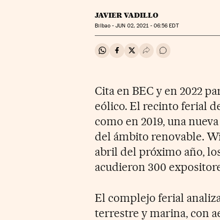
JAVIER VADILLO
Bilbao -
JUN
02, 2021 - 06:56
EDT
Compartir en Whatsapp
Compartir en Facebook
Compartir en Twitter
Desplegar Redes Soci
Ir a los comentar
Cita en BEC y en 2022 par
eólico. El recinto ferial 
como en 2019, una nueva 
del ámbito renovable. W
abril del próximo año, los
acudieron 300 expositores
El complejo ferial analiz
terrestre y marina, con