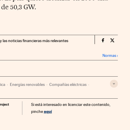
 de 50,3 GW.
y las noticias financieras más relevantes
Companias Ci
Compania
Normas
›
lica
Energías renovables
Compañías eléctricas
ctrica
Economía
Fuentes energía
Energía
Si está interesado en licenciar este contenido,
aquí
pinche