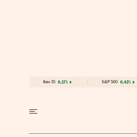
Ir al contenido
Ibex 35
0,17%
S&P 500
0,42%