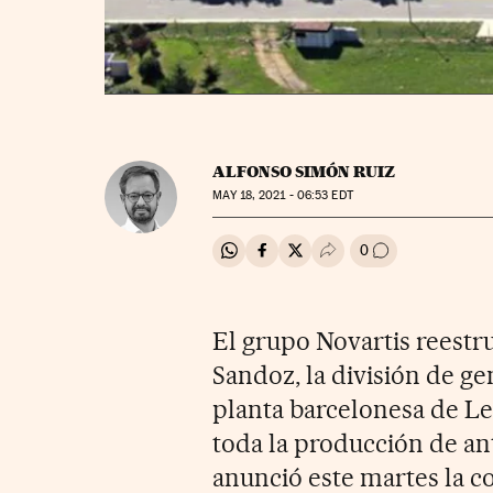
ALFONSO SIMÓN RUIZ
MAY
18, 2021 - 06:53
EDT
0
Compartir en Whatsapp
Compartir en Facebook
Compartir en Twitter
Desplegar Redes Soci
Ir a los comenta
El grupo Novartis reestru
Sandoz, la división de gen
planta barcelonesa de Le
toda la producción de ant
anunció este martes la c