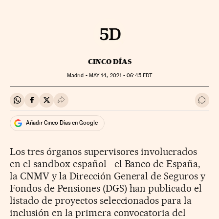
CINCO DÍAS
Madrid -
MAY
14, 2021 - 06:45
EDT
Compartir en Whatsapp
Compartir en Facebook
Compartir en Twitter
Desplegar Redes Sociales
Ir a 
Añadir Cinco Días en Google
Los tres órganos supervisores involucrados
en el sandbox español –el Banco de España,
la CNMV y la Dirección General de Seguros y
Fondos de Pensiones (DGS) han publicado el
listado de proyectos seleccionados para la
inclusión en la primera convocatoria del