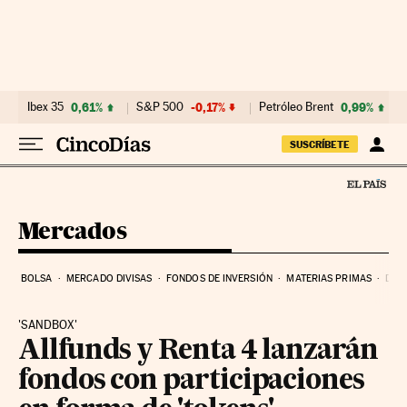
Ir al contenido
Ibex 35
0,61%
S&P 500
-0,17%
Petróleo Brent
0,99%
SUSCRÍBETE
Mercados
BOLSA
MERCADO DIVISAS
FONDOS DE INVERSIÓN
MATERIAS PRIMAS
DEU
'SANDBOX'
Allfunds y Renta 4 lanzarán
fondos con participaciones