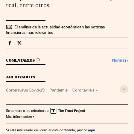
real, entre otros.
El análisis de la actualidad económica y las noticias
financieras más relevantes
Mercados Financieros Cinco Días en Facebook
Mercados Financieros Cinco Días en Twitter
IR A LOS COMENTARIOS
Normas
›
COMENTARIOS
ARCHIVADO EN
Coronavirus Covid-19
Pandemia
Coronavirus
Epidemia
Virología
Enfermedades infecciosas
Enfermedades
Microbiología
Empresas
Se adhiere a los criterios de
Más información
Administración Estado
Medicina
Internet
Economía
Telecomunicaciones
Tecnología
Finanzas
aquí
Si está interesado en licenciar este contenido, pinche