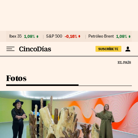
Ir al contenido
Ibex 35
1,09%
S&P 500
-0,16%
Petróleo Brent
1,09%
SUSCRÍBETE
Fotos