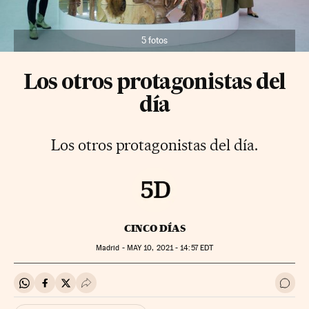
5 fotos
Los otros protagonistas del
día
Los otros protagonistas del día.
CINCO DÍAS
Madrid -
MAY
10, 2021 - 14:57
EDT
Compartir en Whatsapp
Compartir en Facebook
Compartir en Twitter
Desplegar Redes Sociales
Ir a 