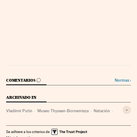
IR A LOS COMENTARIOS
Normas
›
COMENTARIOS
ARCHIVADO EN
Vladímir Putin
Museo Thyssen-Bornemisza
Natación
Museos privados
Museos
Felipe VI
Instituciones culturales
Deportes acuáticos
Deportes
Se adhiere a los criterios de