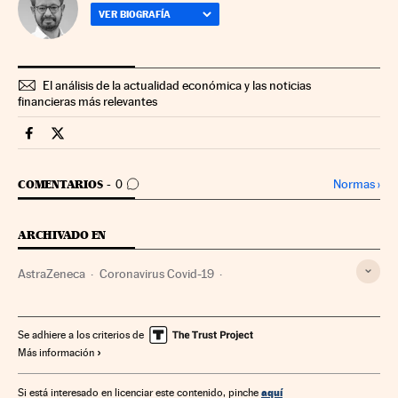
VER BIOGRAFÍA
El análisis de la actualidad económica y las noticias
financieras más relevantes
Companias Cinco Días en Facebook
Companias Cinco Días en Twitter
IR A LOS COMENTARIOS
Normas
›
COMENTARIOS
0
ARCHIVADO EN
AstraZeneca
Coronavirus Covid-19
Industria farmacéutica
Pandemia
Coronavirus
Farmacia
Enfermedades infecciosas
Virología
Se adhiere a los criterios de
Más información
Epidemia
Enfermedades
Microbiología
Medicina
Empresas
Economía
Biología
Salud
Industria
aquí
Si está interesado en licenciar este contenido, pinche