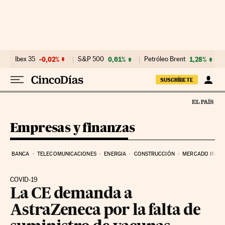
Ir al contenido
Ibex 35
-0,02%
S&P 500
0,61%
Petróleo Brent
1,28%
SUSCRÍBETE
Empresas y finanzas
BANCA
TELECOMUNICACIONES
ENERGIA
CONSTRUCCIÓN
MERCADO INMOB
COVID-19
La CE demanda a
AstraZeneca por la falta de