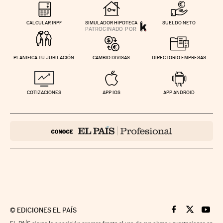
CALCULAR IRPF
SIMULADOR HIPOTECA
SUELDO NETO
PLANIFICA TU JUBILACIÓN
CAMBIO DIVISAS
DIRECTORIO EMPRESAS
COTIZACIONES
APP IOS
APP ANDROID
©
EDICIONES EL PAÍS
Cinco Días en F
Cinco Días e
Cinco 