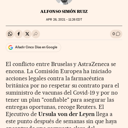
ALFONSO SIMÓN RUIZ
APR
26, 2021 - 11:26
EDT
0
Compartir en Whatsapp
Compartir en Facebook
Compartir en Twitter
Desplegar Redes Sociales
Ir a l
Añadir Cinco Días en Google
El conflicto entre Bruselas y AstraZeneca se
encona. La Comisión Europea ha iniciado
acciones legales contra la farmacéutica
británica por no respetar su contrato para el
suministro de vacunas del Covid-19 y por no
tener un plan "confiable" para asegurar las
entregas oportunas, recoge Reuters. El
Ejecutivo de
Ursula von der Leyen
llega a
este punto después de semanas sin que haya