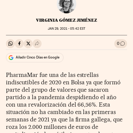
VIRGINIA GÓMEZ JIMÉNEZ
JAN
29, 2021 - 05:42
EST
0
Compartir en Whatsapp
Compartir en Facebook
Compartir en Twitter
Desplegar Redes Sociales
Ir a l
Añadir Cinco Días en Google
PharmaMar fue una de las estrellas
indiscutibles de 2020 en Bolsa ya que formó
parte del grupo de valores que sacaron
partido a la pandemia despidiendo el año
con una revalorización del 66,56%. Esta
situación no ha cambiado en las primeras
semanas de 2021 ya que la firma gallega, que
roza los 2.000 millones de euros de