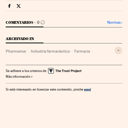
Mercados Financieros Cinco Días en Facebook
Mercados Financieros Cinco Días en Twitter
IR A LOS COMENTARIOS
Normas
›
COMENTARIOS
0
ARCHIVADO EN
Pharmamar
Industria farmacéutica
Farmacia
Empresas
Medicina
Economía
Industria
Salud
Se adhiere a los criterios de
Más información
aquí
Si está interesado en licenciar este contenido, pinche