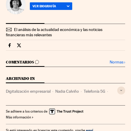
VER BIOGRAFÍA
El análisis de la actualidad económica y las noticias
financieras más relevantes
Companias Cinco Días en Facebook
Companias Cinco Días en Twitter
IR A LOS COMENTARIOS
Normas
›
COMENTARIOS
ARCHIVADO EN
Digitalización empresarial
Nadia Calviño
Telefonía 5G
Transformación digital
Gobierno de España
Tecnología digital
Telefonía móvil multimedia
Gobierno
Se adhiere a los criterios de
Más información
Telefonía móvil
Empresas
Administración Estado
Telefonía
Tecnologías movilidad
Economía
aquí
Si está interesado en licenciar este contenido, pinche