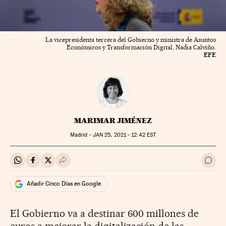
La vicepresidenta tercera del Gobierno y ministra de Asuntos
Económicos y Transformación Digital, Nadia Calviño.
EFE
MARIMAR JIMÉNEZ
Madrid -
JAN
25, 2021 - 12:42
EST
Compartir en Whatsapp
Compartir en Facebook
Compartir en Twitter
Desplegar Redes Sociales
Ir a 
Añadir Cinco Días en Google
El Gobierno va a destinar 600 millones de
euros a mejorar la digitalización de las