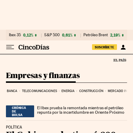
Ir al contenido
Ibex 35
0,12%
S&P 500
0,61%
Petróleo Brent
2,19%
SUSCRÍBETE
Empresas y finanzas
BANCA
TELECOMUNICACIONES
ENERGIA
CONSTRUCCIÓN
MERCADO INMOB
El Ibex prueba la remontada mientras el petróleo
CRÓNICA
DE
repunta por la incertidumbre en Oriente Próximo
BOLSA
POLÍTICA