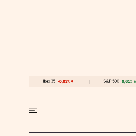
Ir al contenido
Ibex 35
-0,02%
S&P 500
0,61%