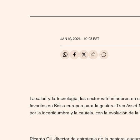
JAN
19, 2021 - 10:23
EST
Compartir en Whatsapp
Compartir en Facebook
Compartir en Twitter
Desplegar Redes Soci
Ir a los comentar
La salud y la tecnología, los sectores triunfadores e
favoritos en Bolsa europea para la gestora Trea Asse
por la incertidumbre y la cautela, con la evolución de 
Ricardo Gil, director de estrategia de la gestora, aug