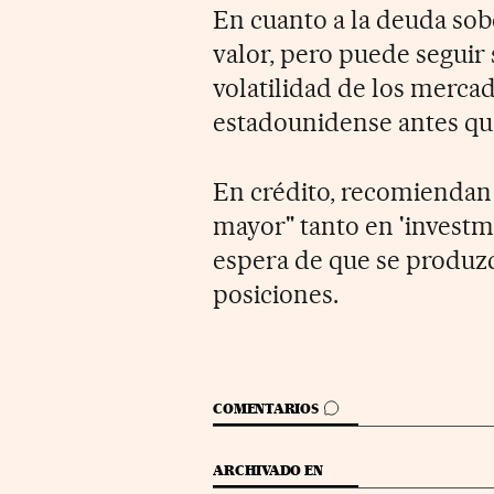
En cuanto a la deuda so
valor, pero puede seguir 
volatilidad de los merca
estadounidense antes qu
En crédito, recomiendan
mayor" tanto en 'investme
espera de que se produz
posiciones.
IR A LOS COMENTARIOS
COMENTARIOS
ARCHIVADO EN