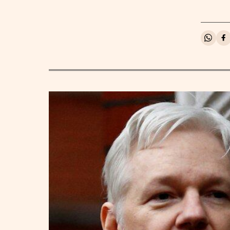
Compa
C