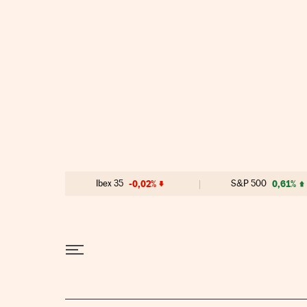
Ir al contenido
Ibex 35
-0,02%
S&P 500
0,61%