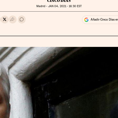
CINCO DÍAS
Madrid -
JAN
04, 2021 - 16:30
EST
Añadir Cinco Días e
rtir en Whatsapp
ompartir en Facebook
Compartir en Twitter
Desplegar Redes Sociales
Ir a los comentarios