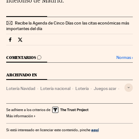
Ildefonso de Madrid.
Recibe la Agenda de Cinco Días con las citas económicas más
importantes del día
Loteria Navidad Cinco Días en Facebook
Loteria Navidad Cinco Días en Twitter
IR A LOS COMENTARIOS
Normas
›
COMENTARIOS
ARCHIVADO EN
Lotería Navidad
Lotería nacional
Lotería
Juegos azar
Juegos
Sociedad
Se adhiere a los criterios de
Más información
aquí
Si está interesado en licenciar este contenido, pinche