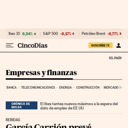
Ir al contenido
Ibex 35
0,34%
S&P 500
-0,17%
Petróleo Brent
-0,77%
SUSCRÍBETE
Empresas y finanzas
BANCA
TELECOMUNICACIONES
ENERGIA
CONSTRUCCIÓN
MERCADO INMOB
El Ibex tantea nuevos máximos a la espera del
CRÓNICA DE
BOLSA
dato de empleo de EE UU
BEBIDAS