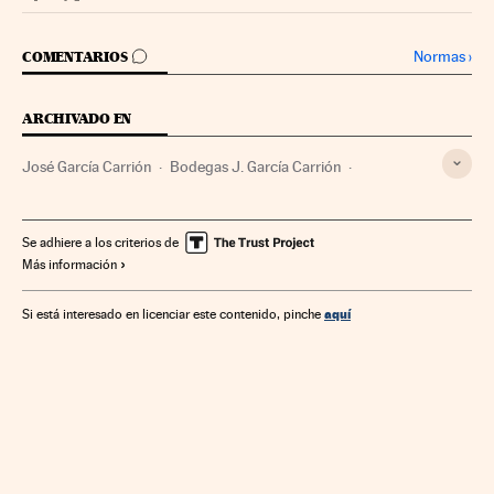
Companias Cinco Días en Facebook
Companias Cinco Días en Twitter
IR A LOS COMENTARIOS
Normas
›
COMENTARIOS
ARCHIVADO EN
José García Carrión
Bodegas J. García Carrión
Bodegas
Viticultura
Sector vitivinícola
Empresas
Agricultura
Agroalimentación
Economía
Se adhiere a los criterios de
Más información
aquí
Si está interesado en licenciar este contenido, pinche