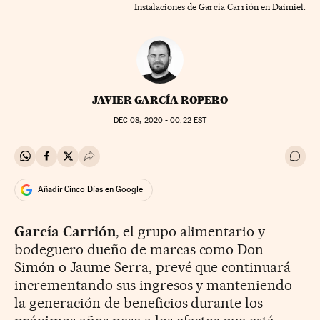
Instalaciones de García Carrión en Daimiel.
JAVIER GARCÍA ROPERO
DEC
08, 2020 - 00:22
EST
Compartir en Whatsapp
Compartir en Facebook
Compartir en Twitter
Desplegar Redes Sociales
Ir a 
Añadir Cinco Días en Google
García Carrión
, el grupo alimentario y
bodeguero dueño de marcas como Don
Simón o Jaume Serra, prevé que continuará
incrementando sus ingresos y manteniendo
la generación de beneficios durante los